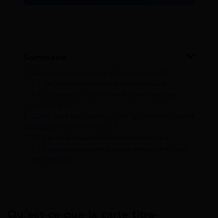
Sommaire
1
Qu’est-ce que la carte titre-restaurant ?
1.1
Définition de la carte titre-restaurant
1.2
Comment fonctionne le paiement par
carte resto ?
2
Quels sont les avantages de la carte restaurant
par rapport au titre resto ?
2.1
Les avantages de la carte restaurant
2.2
Les avantages de la carte restaurant pour
les employés
Qu’est-ce que la carte titre-