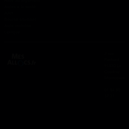
Aide au logement
Aides à la santé
AAH
Bourse étudiant
Aide mobilité
Lexique
2 rue
Panhard
91830 Le
Coudray
Montceaux
01 84 80
37 31