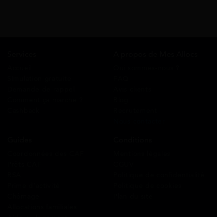
Services
A propos de Mes Allocs
Accueil
Qui sommes-nous ?
Simulation gratuite
FAQ
Demande de rappel
Avis clients
Comment ça marche ?
Blog
Cashback
Recrutement
Nous contacter
Guides
Conditions
Coordonnées des CAF
Mentions légales
Prêts CAF
CGUV
RSA
Politique de confidentialité
Prime d’activité
Politique de cookies
Chômage
Plan du site
Allocations familiales