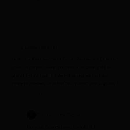
giuseppa beurret
Je dois utiliser ma carte Ticket Restaurant Edenred
pour un panier mixte (courses + un petit café sur
place). Est-ce que le café est acceptée ou c’est
compté comme un achat “sur place” non éligible ?
16 mai 2026 à 15:25
Constance de Cagny
Bonjour, cela dépend surtout du