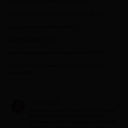
Comment obtenir le RSA jeune actif ?
Comment avoir droit au RSA moins de 25 ans ?
Qui ne peut pas accéder au RSA ?
Quand s'arrête le RSA ?
Les étrangers peuvent-ils bénéficier du RSA ?
Quelles sont les ressources prises en compte
pour le RSA ?
Fabiola
Fabiola est rédactrice au sein de l'équipe
Mes Allocs, spécialisée en sciences
politiques et affaires publiques. Diplômée
de l'HEIP, elle rejoint Mes Allocs après