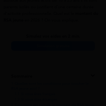
attribué aux jeunes actifs de 18 à 25 ans s’ils sont
parents isolés ou justifient d’une certaine durée
d’activité professionnelle. Quel est le
montant du
RSA jeune
en 2026 ? On vous explique.
Simulez vos aides en 2 min.
Simulation gratuite
Sommaire
1
Quelles sont les conditions pour toucher le
RSA jeune actif ?
1.1
Si vous êtes français
1.2
Si vous êtes étranger
2
Comment est calculé le montant du RSA jeune