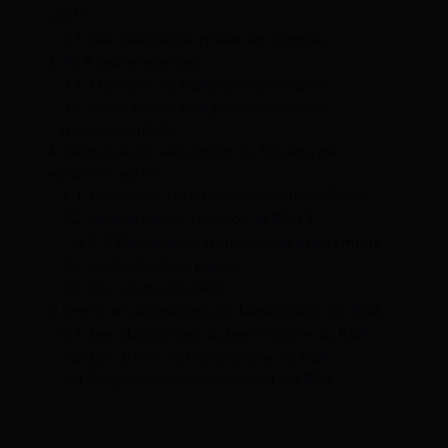
actif ?
2.1
Les ressources prises en compte
3
RSA jeune montant
3.1
Montant du RSA pour un couple
3.2
Montant du RSA pour une famille
monoparentale
4
Demande et versement du Revenu de
solidarité active
4.1
Comment faire une demande de RSA ?
4.2
Quand vais-je recevoir le RSA ?
4.2.1
Déclaration trimestrielle pré-remplie
4.3
La déclaration papier
4.4
Les cas particuliers
5
Droits et obligations du bénéficiaire du RSA
5.1
Les obligations du bénéficiaire du RSA
5.2
Les droits du bénéficiaire du RSA
5.3
Suspension du versement du RSA