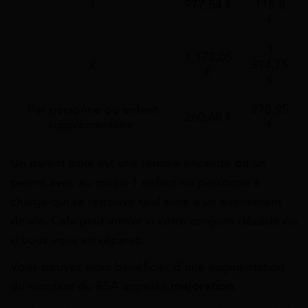
1
977,54 €
115,8
€
1
1 173,05
2
394,75
€
€
Par personne ou enfant
278,95
260,68 €
supplémentaire
€
Un parent isolé est une femme enceinte
ou
un
parent avec au moins 1 enfant ou personne à
charge qui se retrouve seul suite à un événement
de vie. Cela peut arriver si votre conjoint décède ou
si vous vous en séparez.
Vous pouvez alors bénéficier d’une augmentation
du montant du RSA appelée
majoration
.