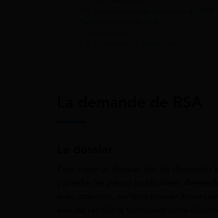
1.4
La simulation de demande du RSA
2
Petit rappel sur le RSA
2.1
Définition
2.2
Conditions d’attribution
La demande de RSA
Le dossier
Pour créer un dossier afin de demander l
y joindre les pièces justificatives demand
avec attention, car tout dossier incompl
ensuite remplir le formulaire cerfa dispo