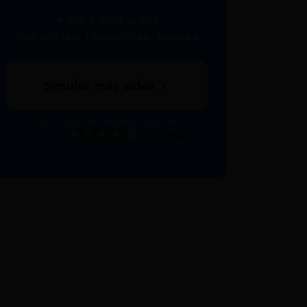
+ de 2 500 aides
nationales, régionales, locales
Simuler mes aides
267 € reçus en moyenne par mois
Excellent
Voir nos avis Trustpilot