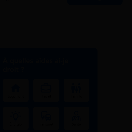
À quelles aides ai-je
droit ?
Logement
Travail
Famille
Énergie
Transport
Santé