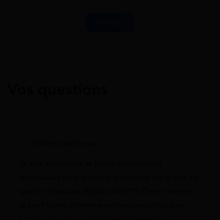
Vos questions
robert martineau
Je suis intérimaire et je fais des missions
successives dans la même entreprise ; ils m’ont dit
que je n’étais pas éligible à la PPV. C’est vraiment
le cas ? Quels critères exacts regardent-ils pour
l’attribution, et qui doit faire la demande ?