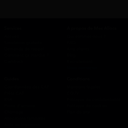
Services
A propos de Mes Allocs
Accueil
Qui sommes-nous ?
Simulation gratuite
FAQ
Demande de rappel
Avis clients
Comment ça marche ?
Blog
Cashback
Recrutement
Nous contacter
Guides
Conditions
Coordonnées des CAF
Mentions légales
Prêts CAF
CGUV
RSA
Politique de confidentialité
Prime d’activité
Politique de cookies
Chômage
Plan du site
Allocations familiales
Aide au logement