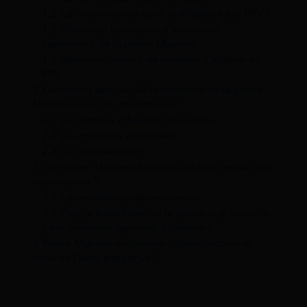
1.2
Les intérimaires sont-ils éligibles à la PPV ?
1.3
Durée de la mission d’intérim et
versement de la prime Macron
1.4
Renouvellement de mission d’intérim et
PPV
2
Comment est calculé le montant de la prime
Macron pour les intérimaires ?
2.1
Le nombre d’heures travaillées
2.2
Les missions effectuées
2.3
La rémunération
3
Comment la prime Macron est-elle versée aux
intérimaires ?
3.1
Les modalités de versement
3.2
Puis-je bénéficier de la prime si je travaille
pour plusieurs agences d’intérim ?
4
Prime Macron en intérim : quels recours si
vous ne l’avez pas reçue ?