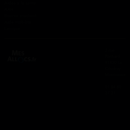
Aides à la santé
AAH
Bourse étudiant
Aide mobilité
Lexique
2 rue
Panhard
91830 Le
Coudray
Montceaux
01 84 80
37 31