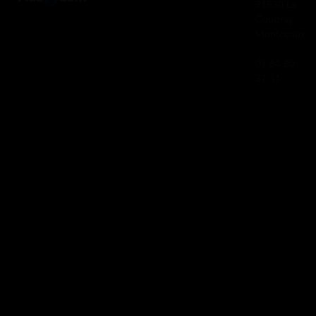
91830 Le
Coudray
Montceaux
01 84 80
37 31