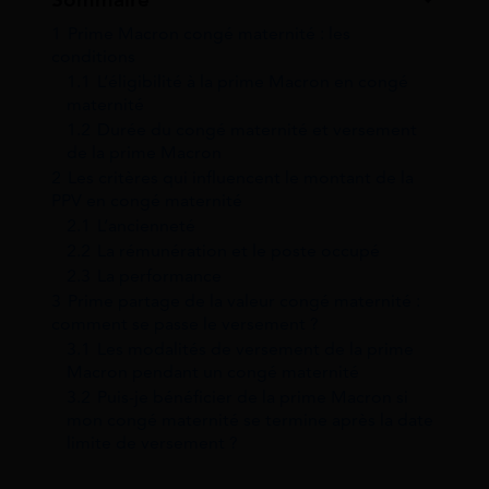
Sommaire
1
Prime Macron congé maternité : les
conditions
1.1
L’éligibilité à la prime Macron en congé
maternité
1.2
Durée du congé maternité et versement
de la prime Macron
2
Les critères qui influencent le montant de la
PPV en congé maternité
2.1
L’ancienneté
2.2
La rémunération et le poste occupé
2.3
La performance
3
Prime partage de la valeur congé maternité :
comment se passe le versement ?
3.1
Les modalités de versement de la prime
Macron pendant un congé maternité
3.2
Puis-je bénéficier de la prime Macron si
mon congé maternité se termine après la date
limite de versement ?