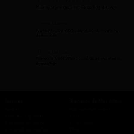
Plan D'Épargne Retraite
Plan épargne retraite : ce qu'il faut savoir
Prime Macron
Prime Macron 2026 : conditions, montant,
démarches
Prime De Noel
Prime de Noël 2026 : conditions, montants,
démarches
Services
A propos de Mes Allocs
Accueil
Qui sommes-nous ?
Simulation gratuite
FAQ
Demande de rappel
Avis clients
Comment ça marche ?
Blog