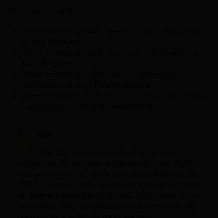
donc les suivantes :
1er trimestre (janvier, février, mars) : déclaration
à faire
fin mars
2ème trimestre (avril, mai, juin) : déclaration à
faire
fin juin
3ème trimestre (juillet, août, septembre) :
déclaration à faire
fin septembre
4ème trimestre (octobre, novembre, décembre)
: déclaration à faire
fin décembre
Exemple
Léon travaille comme employé dans une
entreprise de services à Nantes. En mai 2026,
son employeur lui verse une prime Macron de
450 €. Comme cette prime est versée au cours
du
2
eme
trimestre
(avril, mai, juin), Léon doit
la déclarer dans sa déclaration trimestrielle de
ressources à la
fin du mois de juin
.