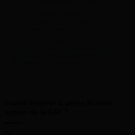
3.1
Comment déclarer la prime Macron à la
CAF ?
3.1.1
Déclaration en ligne
3.1.2
Déclaration par courrier
3.2
Quand faut-il déclarer la prime Macron à la
CAF ?
4
Que faire si j’ai mal fait ma déclaration ?
5
Que risquez-vous si vous ne déclarez pas la
prime lors de votre déclaration trimestrielle ?
6
Quelles sont les autres primes à déclarer à la
CAF ?
Faut-il déclarer la prime Macron
auprès de la CAF ?
Oui
, il faut déclarer la prime Macron auprès de la