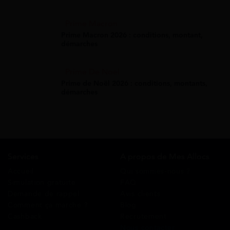
Prime Macron
Prime Macron 2026 : conditions, montant,
démarches
Prime De Noel
Prime de Noël 2026 : conditions, montants,
démarches
Services
A propos de Mes Allocs
Accueil
Qui sommes-nous ?
Simulation gratuite
FAQ
Demande de rappel
Avis clients
Comment ça marche ?
Blog
Cashback
Recrutement
Nous contacter