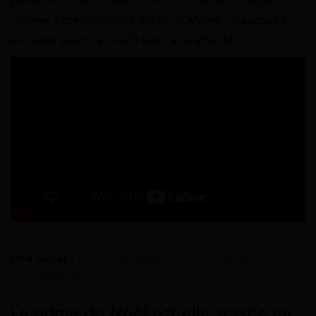
personnel CAF / MSA / France Travail : la ligne
“prime exceptionnelle de fin d’année” y apparaît
souvent avant le crédit bancaire effectif.
Lire Aussi :
Prime de Noël CAF non reçue :
comment faire ?
La prime de Noël est-elle versée en