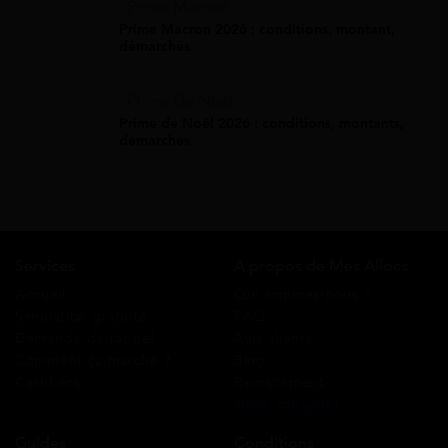
Prime Macron
Prime Macron 2026 : conditions, montant,
démarches
Prime De Noel
Prime de Noël 2026 : conditions, montants,
démarches
Services
A propos de Mes Allocs
Accueil
Qui sommes-nous ?
Simulation gratuite
FAQ
Demande de rappel
Avis clients
Comment ça marche ?
Blog
Cashback
Recrutement
Nous contacter
Guides
Conditions