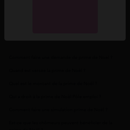
Voir notre
ligne éditoriale ici.
Autres questions fréquentes
Comment faire une demande de prime de Noel ?
Quand est versée la prime de Noël ?
Quel est le montant de la prime de Noël ?
Qui a droit à la prime de Noël Pôle emploi ?
Comment faire une simulation prime de Noël ?
Est-ce que les chômeurs peuvent bénéficier de la