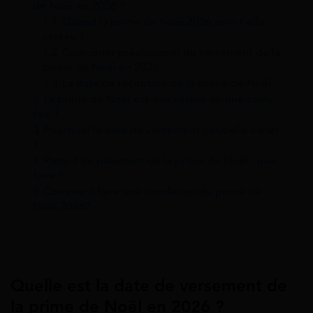
de Noël en 2026 ?
1.1
Quand la prime de Noël 2026 sera-t-elle
versée ?
1.2
Calendrier prévisionnel du versement de la
prime de Noël en 2026
1.3
La date de réception de la prime de Noël
2
La prime de Noël est-elle versée en une seule
fois ?
3
Pourquoi la date de versement peut-elle varier
?
4
Retard de paiement de la prime de Noël : que
faire ?
5
Comment faire une simulation de prime de
Noël 2026?
Quelle est la date de versement de
la prime de Noël en 2026 ?