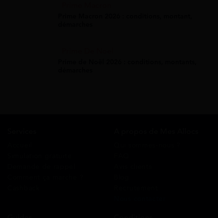
Prime Macron
Prime Macron 2026 : conditions, montant,
démarches
Prime De Noel
Prime de Noël 2026 : conditions, montants,
démarches
Services
A propos de Mes Allocs
Accueil
Qui sommes-nous ?
Simulation gratuite
FAQ
Demande de rappel
Avis clients
Comment ça marche ?
Blog
Cashback
Recrutement
Nous contacter
Guides
Conditions