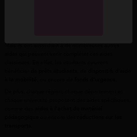
Les étudiants peuvent tout d’abord avoir droit à
des aides classiques comme les
bourses sur
critères sociaux
ou les
aides au logement
.
Mais ils ont aussi droit à de nombreuses autres
aides qui peuvent venir compléter ces aides
classiques. En effet, les étudiants peuvent
bénéficier de
prêts étudiants
, de
dispositifs d’aide
à la mobilité
, ou encore de
fonds d’urgence
.
De plus, chaque région, chaque département et
chaque université proposent des aides spécifiques,
comme des
aides à l’achat de matériel
pédagogique
ou encore des
réductions sur les
transports
.