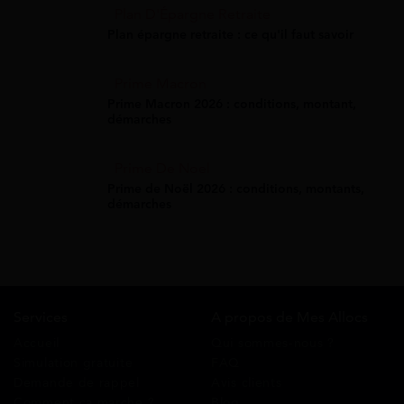
Plan D'Épargne Retraite
Plan épargne retraite : ce qu'il faut savoir
Prime Macron
Prime Macron 2026 : conditions, montant,
démarches
Prime De Noel
Prime de Noël 2026 : conditions, montants,
démarches
Services
A propos de Mes Allocs
Accueil
Qui sommes-nous ?
Simulation gratuite
FAQ
Demande de rappel
Avis clients
Comment ça marche ?
Blog