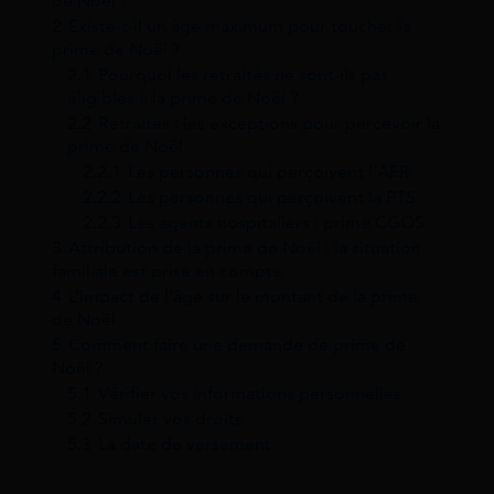
de Noël ?
2
Existe-t-il un âge maximum pour toucher la
prime de Noël ?
2.1
Pourquoi les retraités ne sont-ils pas
éligibles à la prime de Noël ?
2.2
Retraités : les exceptions pour percevoir la
prime de Noël
2.2.1
Les personnes qui perçoivent l’AER
2.2.2
Les personnes qui perçoivent la PTS
2.2.3
Les agents hospitaliers : prime CGOS
3
Attribution de la prime de Noël : la situation
familiale est prise en compte
4
L’impact de l’âge sur le montant de la prime
de Noël
5
Comment faire une demande de prime de
Noël ?
5.1
Vérifier vos informations personnelles
5.2
Simuler vos droits
5.3
La date de versement