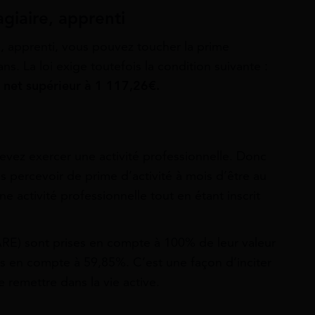
agiaire, apprenti
e, apprenti, vous pouvez toucher la prime
 ans.
La loi exige toutefois la condition suivante :
 net supérieur à
1 117,26€
.
devez exercer une activité professionnelle. Donc
percevoir de prime d’activité à mois d’être au
e activité professionnelle tout en étant inscrit
RE) sont prises en compte à 100% de leur valeur
ris en compte à 59,85%. C’est une façon d’inciter
se remettre dans la vie active.