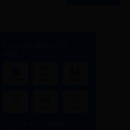
À quelles aides ai-je
droit ?
Logement
Travail
Famille
Énergie
Transport
Santé
+ de 2 500 aides