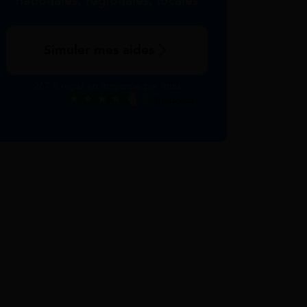
nationales, régionales, locales
Simuler mes aides
267 € reçus en moyenne par mois
Excellent
Voir nos avis Trustpilot