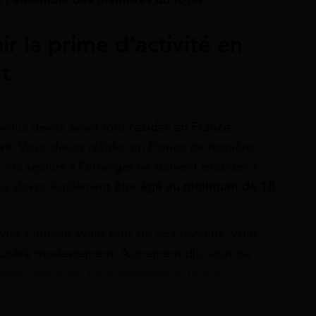
r la prime d’activité en
t
, vous devez avant tout
résider en France
ive
. V
ous devez résider en France de manière
os séjours à l’étranger ne doivent excéder 3
Vous devez également être
âgé au minimum de 18
ité s’indexe avant tout sur vos revenus. Vous
émunéré modestement. Autrement dit, vous ne
urces maximum pour percevoir la prime