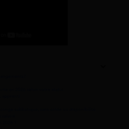
 changements?
vité en 2026 selon votre statut
e, apprenti
 congé sabbatique, sans solde ou disponibilité
 salarié
n 2026 ?