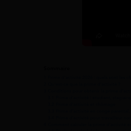
Sommaire
1
Prime d’activité 2026 : quels sont les
2
Qu’est-ce que la prime d’activité ?
3
Conditions pour obtenir la prime d’acti
3.1
Prime d’activité : étudiant, stagiair
3.2
Prime d’activité et chômage
3.3
Prime d’activité en congé parental,
3.4
Prime d’activité pour travailleur non
4
Comment calculer la prime d’activité e