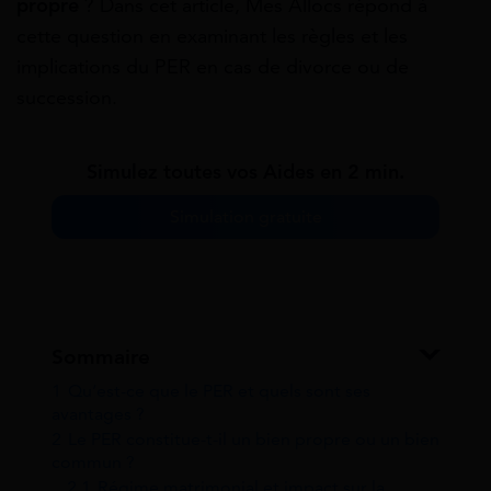
propre
? Dans cet article, Mes Allocs répond à
cette question en examinant les règles et les
implications du PER en cas de divorce ou de
succession.
Simulez toutes vos Aides en 2 min.
Simulation gratuite
Sommaire
1
Qu’est-ce que le PER et quels sont ses
avantages ?
2
Le PER constitue-t-il un bien propre ou un bien
commun ?
2.1
Régime matrimonial et impact sur la