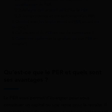
qualification du PER
2.2
Analyse des articles de loi sur le PER
2.3
Jurisprudence et cas spécifiques du PER
3
Quelles sont les implications du PER en cas de
divorce ?
4
Qu’advient-il du PER en cas de succession ?
5
Comment optimiser la gestion de son PER en
couple ?
Qu’est-ce que le PER et quels sont
ses avantages ?
Le PER vous permet d’épargner pour vous
constituer un capital ou une rente pour la retraite. Il
présente aussi de nombreux avantages, notamment