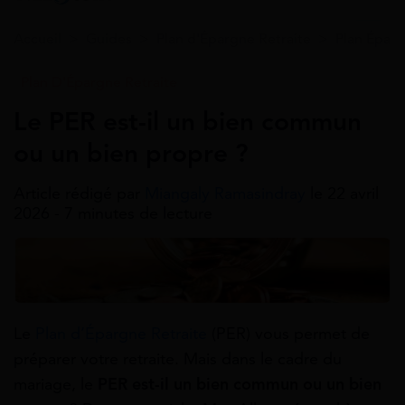
Accueil
>
Guides
>
Plan d'Épargne Retraite
>
Plan Éparg
Plan D'Épargne Retraite
Le PER est-il un bien commun
ou un bien propre ?
Article rédigé par
Miangaly Ramasindray
le 22 avril
2026 - 7 minutes de lecture
Le
Plan d’Épargne Retraite
(PER) vous permet de
préparer votre retraite. Mais dans le cadre du
mariage, le
PER est-il un bien commun ou un bien