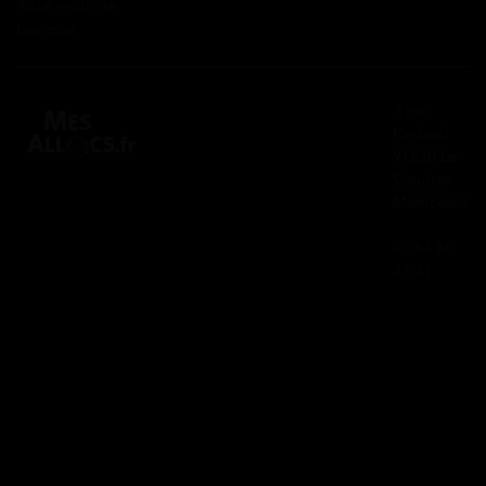
Aide mobilité
Lexique
2 rue
Panhard
91830 Le
Coudray
Montceaux
01 84 80
37 31