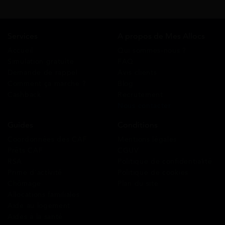
Services
A propos de Mes Allocs
Accueil
Qui sommes-nous ?
Simulation gratuite
FAQ
Demande de rappel
Avis clients
Comment ça marche ?
Blog
Cashback
Recrutement
Nous contacter
Guides
Conditions
Coordonnées des CAF
Mentions légales
Prêts CAF
CGUV
RSA
Politique de confidentialité
Prime d’activité
Politique de cookies
Chômage
Plan du site
Allocations familiales
Aide au logement
Aides à la santé