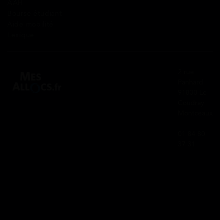
AAH
Bourse étudiant
Aide mobilité
Lexique
2 rue
Panhard
91830 Le
Coudray
Montceaux
01 84 80
37 31