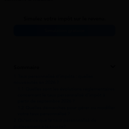
Simulez votre impôt sur le revenu.
Simulation gratuite
Sommaire
1
Taux personnalisé d’impôts : quelles
nouveautés en 2026 ?
1.1
Quelles sont les évolutions réglementaires
concernant le taux personnalisé d’impôt à
partir de septembre 2026 ?
1.2
Quelles démarches pour gérer ou modifier
votre taux personnalisé ?
2
Qu’est-ce que le taux personnalisé de
prélèvement à la source?