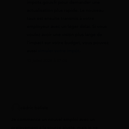
impots.gouv.fr pour demander une
actualisation plus rapide. Le nouveau
taux est ensuite transmis à votre
employeur avec un léger délai. Si vous
voulez avoir une vision plus large de
l’impact sur votre budget, vous pouvez
aussi
simuler votre impôt
.
13 juillet 2026 à 07:04
cédric bélisle
Je commence un nouvel emploi avec un
prélèvement à la source ajusté, mais je ne