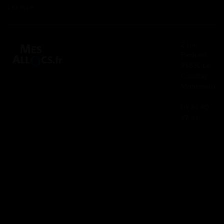
Lexique
2 rue
Panhard
91830 Le
Coudray
Montceaux
01 84 80
37 31