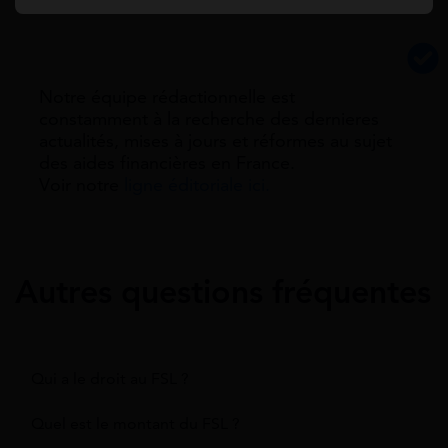
Notre équipe rédactionnelle est
constamment à la recherche des dernieres
actualités, mises à jours et réformes au sujet
des aides financières en France.
Voir notre
ligne éditoriale ici.
Autres questions fréquentes
Qui a le droit au FSL ?
Quel est le montant du FSL ?