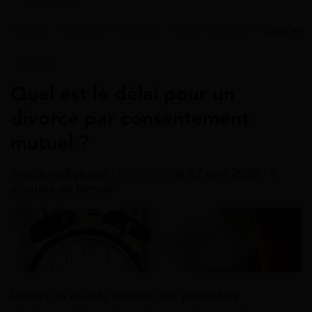
Accueil
>
Guides
>
Divorce
>
Délai divorce
>
Quel est 
Divorce
Quel est le délai pour un
divorce par consentement
mutuel ?
Article rédigé par
Léo Martin
le 22 avril 2026 - 8
minutes de lecture
Lorsqu’un couple entame une procédure