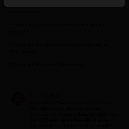
? Quelle est la durée du congé après
accouchement ?
?‍♀️ Comment faire pour prolonger son congé
maternité ?
? Comment faire sa déclaration de grossesse à
Pôle Emploi ?
? Que faut-il déclarer à Pôle Emploi ?
Fabiola
Fabiola est rédactrice au sein de l'équipe
Mes Allocs, spécialisée en sciences
politiques et affaires publiques. Diplômée
de l'HEIP, elle rejoint Mes Allocs après
une première expérience à l'Assemblée