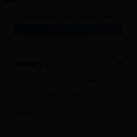
suivre.
Simulez toutes vos Aides en 2 min.
Simulation gratuite
Sommaire
1
Qu’est-ce que le congé maternité ?
1.1
Actuellement sans emploi, puis-je
bénéficier d’un congé maternité ?
1.2
Congé maternité et chômage : quel est le
montant des indemnités journalières ?
2
Comment faire sa déclaration de grossesse à
Pôle Emploi ?
2.1
Que faut-il déclarer ?
2.2
Quelles sont les conséquences de la
déclaration ?