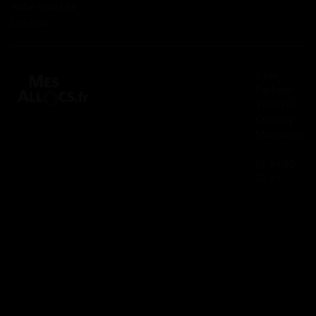
Aide mobilité
Lexique
2 rue
Panhard
91830 Le
Coudray
Montceaux
01 84 80
37 31