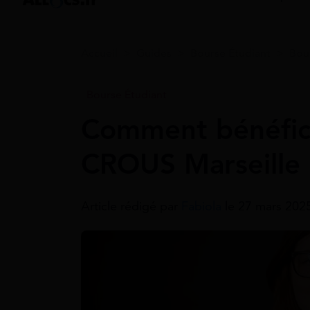
Accueil
>
Guides
>
Bourse Étudiant
>
Bou
Bourse Étudiant
Comment bénéfici
CROUS Marseille 
Article rédigé par
Fabiola
le 27 mars 2025