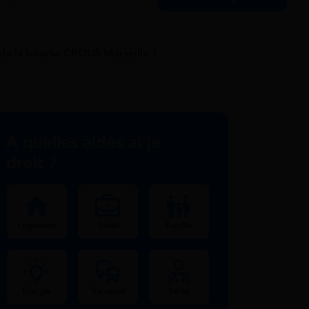
de la bourse CROUS Marseille ?
À quelles aides ai-je
droit ?
Logement
Travail
Famille
Énergie
Transport
Santé