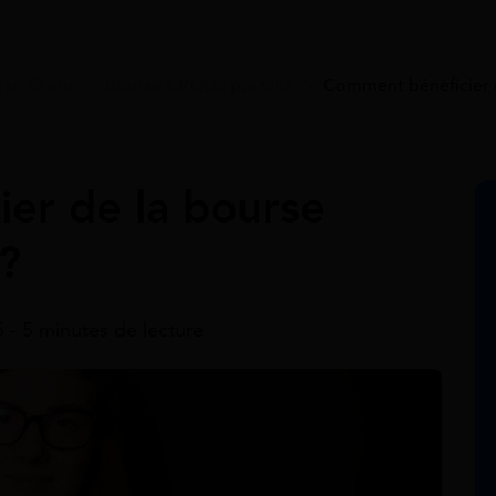
rse Crous
>
Bourse CROUS par ville
>
Comment bénéficier 
er de la bourse
?
 - 5 minutes de lecture