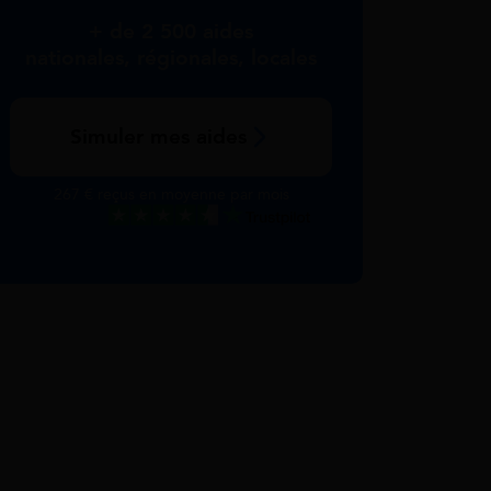
+ de 2 500 aides
nationales, régionales, locales
Simuler mes aides
267 € reçus en moyenne par mois
Excellent
Voir nos avis Trustpilot