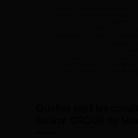
1
Quelles sont les conditions d’éligibili
1.1
Quels sont les critères financiers ?
1.2
Quels sont les critères académique
1.3
Quels sont les critères sociaux spéc
2
Je suis étudiant à Marseille, comment 
2.1
Les conditions pour bénéficier de
2.2
Quels sont avantages de la bourse
3
Qu’est ce que le dossier social étudiant
3.1
Comment suivre l’évolution de son
3.2
Estimation de vos droits à la bour
Quelles sont les condit
bourse CROUS de Mars