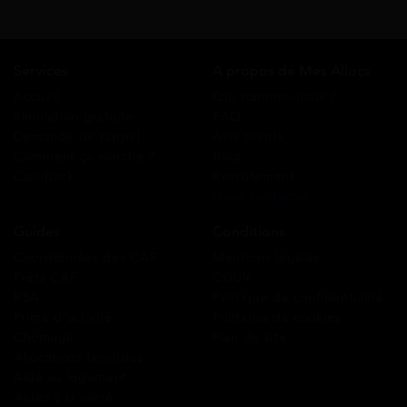
Services
A propos de Mes Allocs
Accueil
Qui sommes-nous ?
Simulation gratuite
FAQ
Demande de rappel
Avis clients
Comment ça marche ?
Blog
Cashback
Recrutement
Nous contacter
Guides
Conditions
Coordonnées des CAF
Mentions légales
Prêts CAF
CGUV
RSA
Politique de confidentialité
Prime d’activité
Politique de cookies
Chômage
Plan du site
Allocations familiales
Aide au logement
Aides à la santé