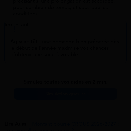
précisant si une prolongation est accordée,
pour combien de temps, et sous quelles
conditions.
Important
Agissez tôt
: une demande bien préparée dès
le début de l’année maximise vos chances
d’obtenir une suite favorable.
Simulez toutes vos aides en 2 min.
Simulation gratuite
Lire Aussi :
Montant bourse CROUS 2026-2027 :
combien allez-vous recevoir ?