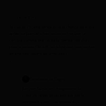
cécile moreau
Je suis en L1 cette année et, si je change de filière
après ma première inscription, est-ce que ça
compte comme une nouvelle “année” de droit
pour la bourse CROUS, ou est-ce que mes années
antérieures restent décomptées ?
15 juin 2026 à 11:45
Constance de Cagny
Bonjour Cécile, un changement de
filière ne remet généralement pas le
compteur à zéro : les années déjà