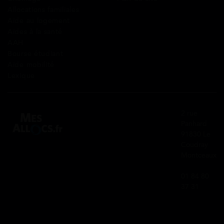
Allocations familiales
Aide au logement
Aides à la santé
AAH
Bourse étudiant
Aide mobilité
Lexique
2 rue
Panhard
91830 Le
Coudray
Montceaux
01 84 80
37 31