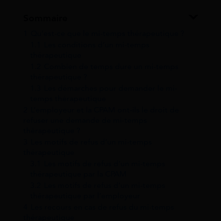
Sommaire
1
Qu’est-ce que le mi-temps thérapeutique ?
1.1
Les conditions d’un mi-temps
thérapeutique
1.2
Combien de temps dure un mi-temps
thérapeutique ?
1.3
Les démarches pour demander le mi-
temps thérapeutique
2
L’employeur et la CPAM ont-ils le droit de
refuser une demande de mi-temps
thérapeutique ?
3
Les motifs de refus d’un mi-temps
thérapeutique
3.1
Les motifs de refus d’un mi-temps
thérapeutique par la CPAM
3.2
Les motifs de refus d’un mi-temps
thérapeutique par l’employeur
4
Les recours en cas de refus du mi-temps
thérapeutique