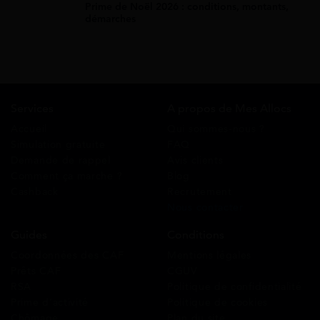
Prime de Noël 2026 : conditions, montants,
démarches
Services
A propos de Mes Allocs
Accueil
Qui sommes-nous ?
Simulation gratuite
FAQ
Demande de rappel
Avis clients
Comment ça marche ?
Blog
Cashback
Recrutement
Nous contacter
Guides
Conditions
Coordonnées des CAF
Mentions légales
Prêts CAF
CGUV
RSA
Politique de confidentialité
Prime d’activité
Politique de cookies
Chômage
Plan du site