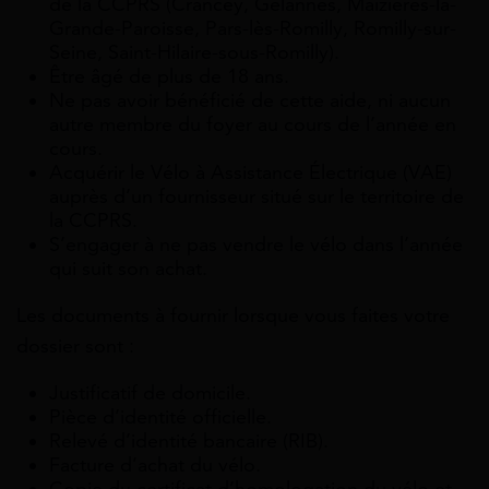
de la CCPRS (Crancey, Gélannes, Maizières-la-
Grande-Paroisse, Pars-lès-Romilly, Romilly-sur-
Seine, Saint-Hilaire-sous-Romilly).
Être âgé de plus de 18 ans.
Ne pas avoir bénéficié de cette aide, ni aucun
autre membre du foyer au cours de l’année en
cours.
Acquérir le Vélo à Assistance Électrique (VAE)
auprès d’un fournisseur situé sur le territoire de
la CCPRS.
S’engager à ne pas vendre le vélo dans l’année
qui suit son achat.
Les documents à fournir lorsque vous faites votre
dossier sont :
Justificatif de domicile.
Pièce d’identité officielle.
Relevé d’identité bancaire (RIB).
Facture d’achat du vélo.
Copie du certificat d’homologation du vélo et