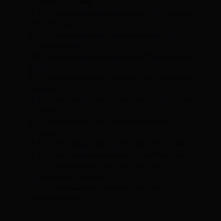
Romilly sur Seine
6.2
Communauté de communes de la région
Molsheim-Mutzig
6.3
Communauté de communes des Crêtes
Préardennaise
6.4
Communauté de communes Pays de Saint-
Odile
6.5
Communauté de commune de Moselle et
Madon
6.6
Communauté de communes du Bassin de
Pompey
6.7
Communauté de communes ouest
Vosgien
6.8
Communauté de communes Terre d’eau
6.9
Communauté de commune du Pays Haut
6.10
Communauté de communes de
Cattenom et Environs
6.11
Communauté de communes du Pays
Orne Moselle