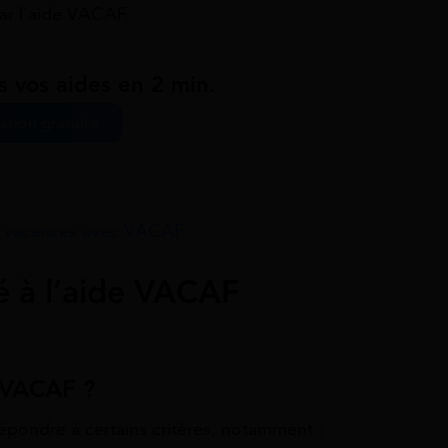
ar l’aide VACAF.
s vos aides en 2 min.
ation gratuite
e vacances avec VACAF
ité à l’aide VACAF
e VACAF ?
 répondre à certains critères, notamment :