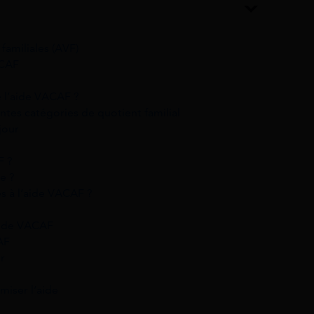
familiales (AVF)
ACAF
 l’aide VACAF ?
tes catégories de quotient familial
jour
F ?
e ?
es à l’aide VACAF ?
aide VACAF
AF
er
miser l’aide