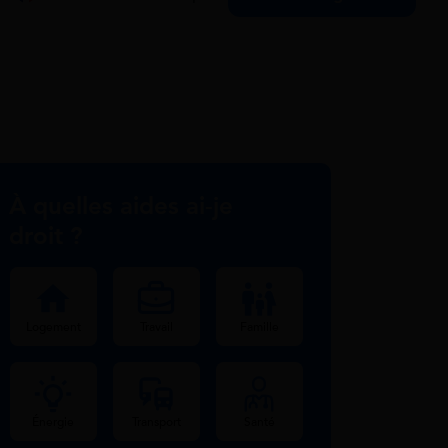
À quelles aides ai-je
droit ?
Logement
Travail
Famille
Énergie
Transport
Santé