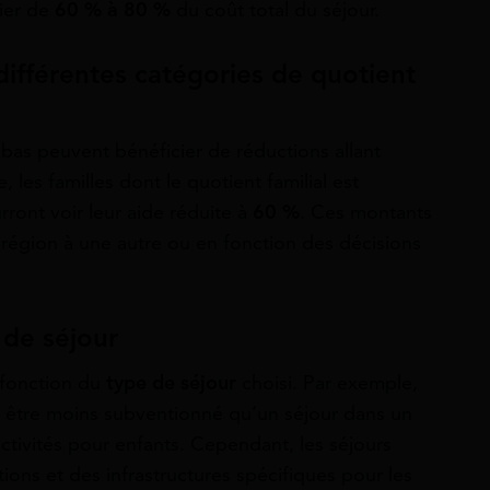
ier de
6
0 % à 80 %
du coût total du séjour.
ifférentes catégories de quotient
s bas peuvent bénéficier de réductions allant
, les familles dont le quotient familial est
rront voir leur aide réduite à
6
0 %
. Ces montants
 région à une autre ou en fonction des décisions
 de séjour
n fonction du
type de séjour
choisi. Par exemple,
 être moins subventionné qu’un séjour dans un
ctivités pour enfants. Cependant, les séjours
ions et des infrastructures spécifiques pour les