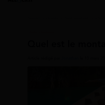
Accueil
>
Guides
>
Aide vacances
>
VACA
Aide Vacances
Quel est le mont
Article rédigé par
Jonathan
le 10 mars 20