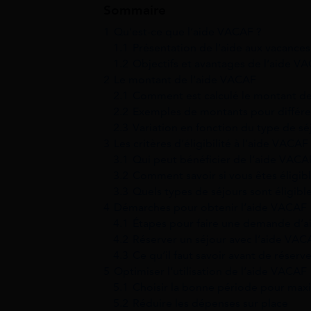
Sommaire
1
Qu’est-ce que l’aide VACAF ?
1.1
Présentation de l’aide aux vacances 
1.2
Objectifs et avantages de l’aide V
2
Le montant de l’aide VACAF
2.1
Comment est calculé le montant de
2.2
Exemples de montants pour différen
2.3
Variation en fonction du type de sé
3
Les critères d’éligibilité à l’aide VACAF
3.1
Qui peut bénéficier de l’aide VACA
3.2
Comment savoir si vous êtes éligibl
3.3
Quels types de séjours sont éligibl
4
Démarches pour obtenir l’aide VACAF
4.1
Étapes pour faire une demande d’
4.2
Réserver un séjour avec l’aide VAC
4.3
Ce qu’il faut savoir avant de réserv
5
Optimiser l’utilisation de l’aide VACAF
5.1
Choisir la bonne période pour maxi
5.2
Réduire les dépenses sur place