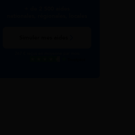
+ de 2 500 aides
nationales, régionales, locales
Simuler mes aides
267 € reçus en moyenne par mois
Excellent
Voir nos avis Trustpilot