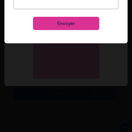
groupe respectent ces critères. Enfin, lors de la
Se connecter
demande d’aide, il est nécessaire de fournir des
S’inscrire
justificatifs tels que la notification d’éligibilité de la
Envoyer
CAF, des pièces d’identité des membres de la
famille, ainsi que des justificatifs de revenus.
Rassembler ces documents avant de faire votre
demande facilitera le traitement de votre dossier et
assurera que toutes les conditions sont remplies.
Simulez toutes vos aides en 2 min.
Simulation gratuite