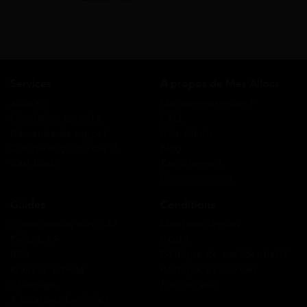
Services
A propos de Mes Allocs
Accueil
Qui sommes-nous ?
Simulation gratuite
FAQ
Demande de rappel
Avis clients
Comment ça marche ?
Blog
Cashback
Recrutement
Nous contacter
Guides
Conditions
Coordonnées des CAF
Mentions légales
Prêts CAF
CGUV
RSA
Politique de confidentialité
Prime d’activité
Politique de cookies
Chômage
Plan du site
Allocations familiales