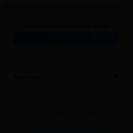
et les montants disponibles pour un séjour réussi.
Simulez toutes vos aides en 2 min.
Simulation gratuite
Sommaire
1
Comment utiliser VACAF à La Grande Motte ?
1.1
Estimez vos droits gratuitement à l’aide
VACAF
1.2
Qu’est-ce que VACAF ?
2
Quelles sont les conditions à respecter pour
être éligible ?
2.1
Conditions générales d’éligibilité
2.2
Conditions spécifiques selon le type d’aide