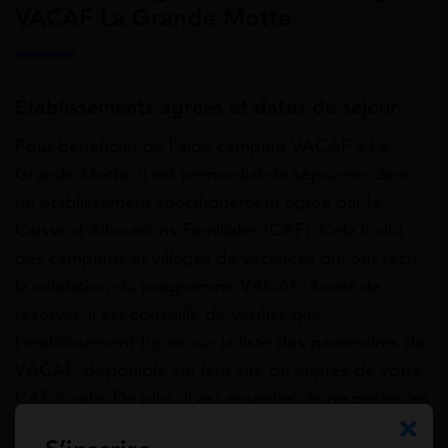
VACAF La Grande Motte
Établissements agréés et dates de séjour
Pour bénéficier de l’aide camping VACAF à La
Grande Motte, il est primordial de séjourner dans
un établissement spécifiquement agréé par la
Caisse d’Allocations Familiales (CAF). Cela inclut
des campings et villages de vacances qui ont reçu
la validation du programme VACAF. Avant de
réserver, il est conseillé de vérifier que
l’établissement figure sur la liste des partenaires de
VACAF, disponible sur leur site ou auprès de votre
CAF locale. De plus, il est essentiel de respecter les
périodes de séjour déterminées par la CAF. L’aide