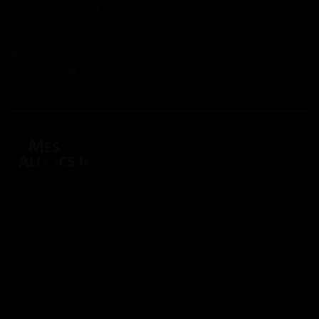
Aide au logement
Aides à la santé
AAH
Bourse étudiant
Aide mobilité
Lexique
2 rue
Panhard
91830 Le
Coudray
Montceaux
01 84 80
37 31