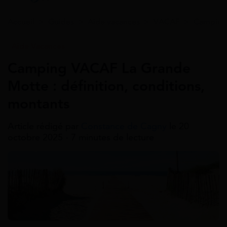
Accueil
>
Guides
>
Aide vacances
>
VACAF
>
Camping 
Aide Vacances
Camping VACAF La Grande
Motte : définition, conditions,
montants
Article rédigé par
Constance de Cagny
le 20
octobre 2025 - 7 minutes de lecture