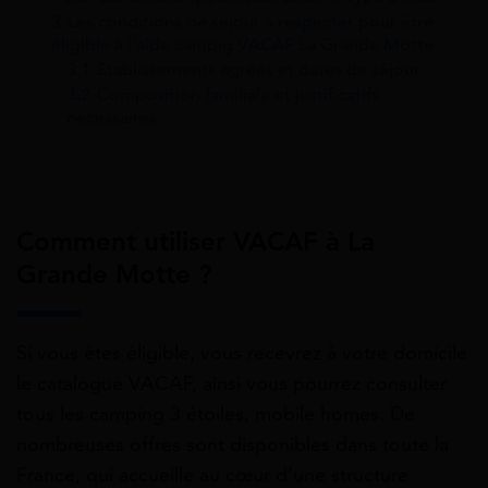
3
Les conditions de séjour à respecter pour être
éligible à l’aide campig VACAF La Grande Motte
3.1
Établissements agréés et dates de séjour
3.2
Composition familiale et justificatifs
nécessaires
Comment utiliser VACAF à La
Grande Motte ?
Si vous êtes éligible, vous recevrez à votre domicile
le catalogue VACAF, ainsi vous pourrez consulter
tous les camping 3 étoiles, mobile homes. De
nombreuses offres sont disponibles dans toute la
France, qui accueille au cœur d’une structure