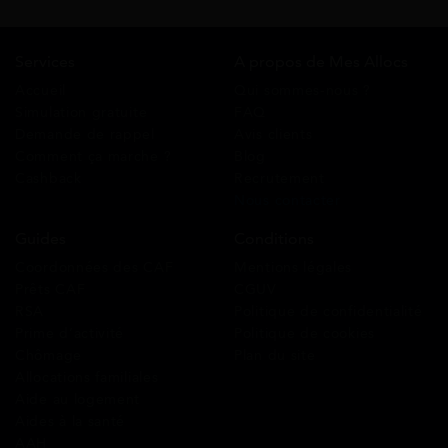
Services
A propos de Mes Allocs
Accueil
Qui sommes-nous ?
Simulation gratuite
FAQ
Demande de rappel
Avis clients
Comment ça marche ?
Blog
Cashback
Recrutement
Nous contacter
Guides
Conditions
Coordonnées des CAF
Mentions légales
Prêts CAF
CGUV
RSA
Politique de confidentialité
Prime d’activité
Politique de cookies
Chômage
Plan du site
Allocations familiales
Aide au logement
Aides à la santé
AAH