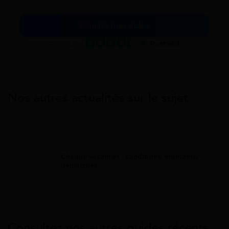
Simuler mes aides
Excellent
Voir nos avis Trustpilot
Nos autres actualités sur le sujet
Aide Vacances
Chèque-vacances : conditions, montants,
démarches
Consultez nos autres guides récents