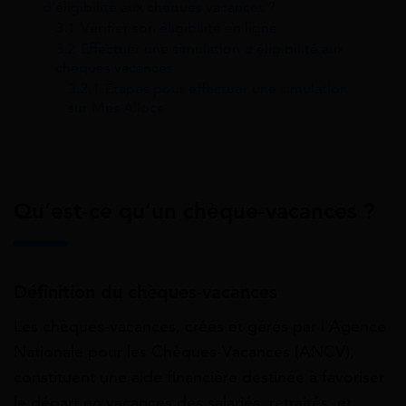
d’éligibilité aux chèques vacances ?
3.1
Vérifier son éligibilité en ligne
3.2
Effectuer une simulation d’éligibilité aux
chèques vacances
3.2.1
Étapes pour effectuer une simulation
sur Mes Allocs
Qu’est-ce qu’un chèque-vacances ?
Définition du chèques-vacances
Les chèques-vacances, créés et gérés par l’Agence
Nationale pour les Chèques-Vacances (ANCV),
constituent une aide financière destinée à favoriser
le départ en vacances des salariés, retraités, et