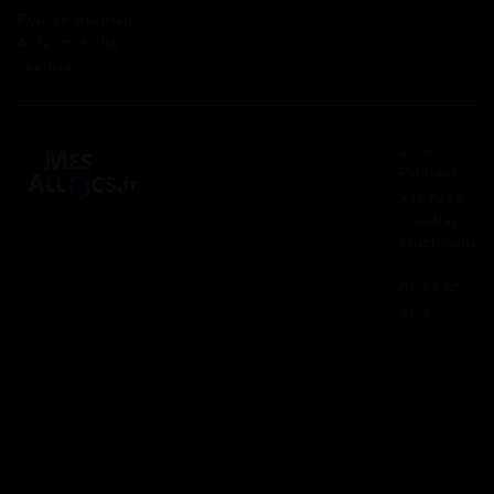
Bourse étudiant
Aide mobilité
Lexique
2 rue
Panhard
91830 Le
Coudray
Montceaux
01 84 80
37 31