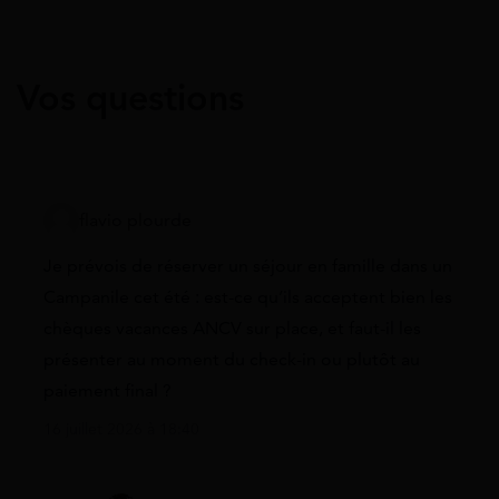
Vos questions
flavio plourde
Je prévois de réserver un séjour en famille dans un
Campanile cet été : est-ce qu’ils acceptent bien les
chèques vacances ANCV sur place, et faut-il les
présenter au moment du check-in ou plutôt au
paiement final ?
16 juillet 2026 à 18:40