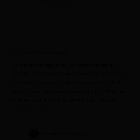
17 juillet 2026 à 07:00
antoinette bourquin
Je prépare un séjour en Campanile cet été et
j’hésite : est-ce que l’établissement accepte bien
les chèques-vacances ANCV en paiement à l’hôtel
(et pour combien, acompte ou totalité) ? Merci de
préciser aussi s’il faut les remettre au check-in.
6 mai 2026 à 18:50
Constance de Cagny