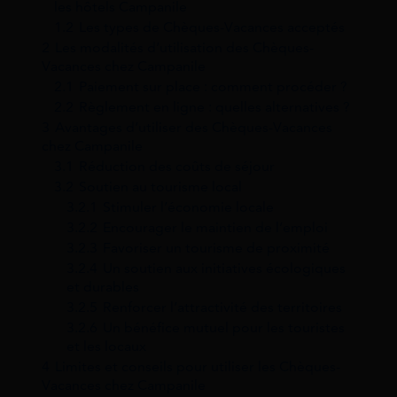
les hôtels Campanile
1.2
Les types de Chèques-Vacances acceptés
2
Les modalités d’utilisation des Chèques-
Vacances chez Campanile
2.1
Paiement sur place : comment procéder ?
2.2
Règlement en ligne : quelles alternatives ?
3
Avantages d’utiliser des Chèques-Vacances
chez Campanile
3.1
Réduction des coûts de séjour
3.2
Soutien au tourisme local
3.2.1
Stimuler l’économie locale
3.2.2
Encourager le maintien de l’emploi
3.2.3
Favoriser un tourisme de proximité
3.2.4
Un soutien aux initiatives écologiques
et durables
3.2.5
Renforcer l’attractivité des territoires
3.2.6
Un bénéfice mutuel pour les touristes
et les locaux
4
Limites et conseils pour utiliser les Chèques-
Vacances chez Campanile