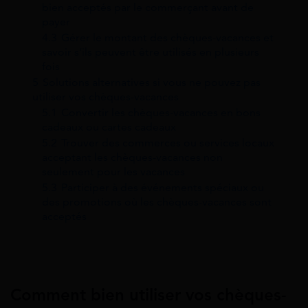
bien acceptés par le commerçant avant de
payer
4.3
Gérer le montant des chèques-vacances et
savoir s’ils peuvent être utilisés en plusieurs
fois
5
Solutions alternatives si vous ne pouvez pas
utiliser vos chèques-vacances
5.1
Convertir les chèques-vacances en bons
cadeaux ou cartes cadeaux
5.2
Trouver des commerces ou services locaux
acceptant les chèques-vacances non
seulement pour les vacances
5.3
Participer à des événements spéciaux ou
des promotions où les chèques-vacances sont
acceptés
Comment bien utiliser vos chèques-