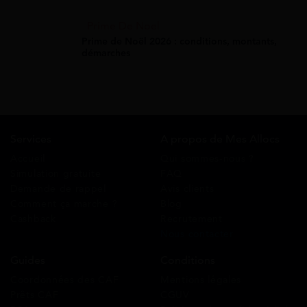
Prime De Noel
Prime de Noël 2026 : conditions, montants,
démarches
Services
A propos de Mes Allocs
Accueil
Qui sommes-nous ?
Simulation gratuite
FAQ
Demande de rappel
Avis clients
Comment ça marche ?
Blog
Cashback
Recrutement
Nous contacter
Guides
Conditions
Coordonnées des CAF
Mentions légales
Prêts CAF
CGUV