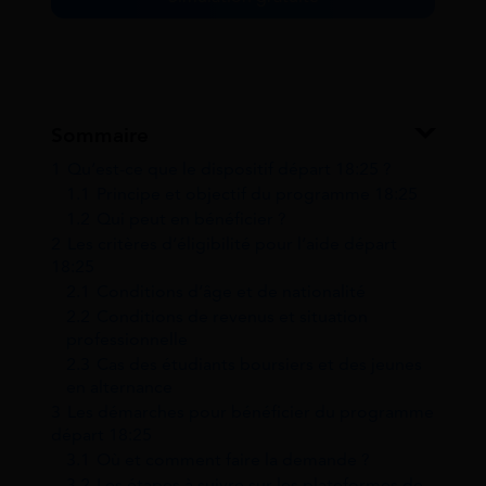
Sommaire
1
Qu’est-ce que le dispositif départ 18:25 ?
1.1
Principe et objectif du programme 18:25
1.2
Qui peut en bénéficier ?
2
Les critères d’éligibilité pour l’aide départ
18:25
2.1
Conditions d’âge et de nationalité
2.2
Conditions de revenus et situation
professionnelle
2.3
Cas des étudiants boursiers et des jeunes
en alternance
3
Les démarches pour bénéficier du programme
départ 18:25
3.1
Où et comment faire la demande ?
3.2
Les étapes à suivre sur les plateformes de