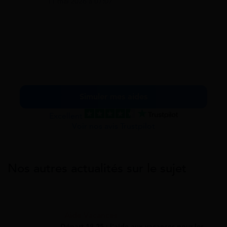
11 mai 2026 à 07:07
Simuler mes aides
Excellent
Voir nos avis Trustpilot
Nos autres actualités sur le sujet
Aide Vacances
Départ 18 25 : l’aide aux vacances pour les