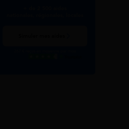
+ de 2 500 aides
nationales, régionales, locales
Simuler mes aides
267 € reçus en moyenne par mois
Excellent
Voir nos avis Trustpilot