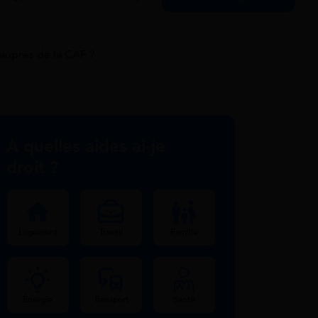
auprès de la CAF ?
À quelles aides ai-je
droit ?
Logement
Travail
Famille
Énergie
Transport
Santé