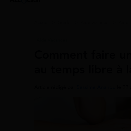
Accueil
>
Guides
>
Aide vacances
>
Aide 
Aide Vacances
Comment faire u
au temps libre à 
Article rédigé par
Sessime Ananou
le 22 