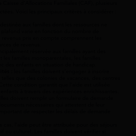
 Caisse d’Allocations Familiales (CAF), plusieurs
ctées. Voici les principaux critères à considérer :
t destinée aux familles dont les ressources ne
 plafond varie en fonction du nombre de
es revenus pris en compte comprennent les
ources de revenus.
incipalement réservée aux familles ayant des
t les familles monoparentales, les familles
ec des enfants en situation de handicap.
tés :
les familles doivent s’engager à inscrire
rs, telles que des colonies de vacances, des centres
 Cette condition garantit que l’aide est utilisée
enfants à travers des expériences enrichissantes.
illes doivent remplir un formulaire de demande
documents nécessaires qui attestent de leur
est important de respecter les délais de demande
 cas, l’aide peut être attribuée pour des séjours
f ou culturel. Les familles doivent vérifier si