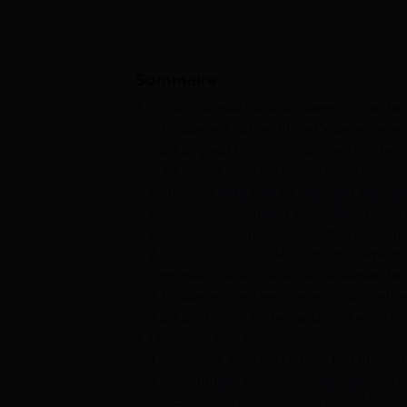
Sommaire
1
Qu’est-ce que l’aide au temps libre de 
1.1
Quel est l’objectif de l’aide au temp
1.2
Qui peut bénéficier de cette aide ?
1.3
Quelles sont les conditions d’éligib
2
Comment faire une demande d’aide au 
2.1
Quels documents sont nécessaires 
2.2
Où et comment soumettre sa deman
2.3
Quels sont les délais de traitemen
3
Comment suivre l’état de sa demande d
3.1
Quelles sont les étapes pour vérif
3.2
Que faire si la demande est en att
4
Que faire en cas de refus de demande d
4.1
Quelles sont les raisons possibles d
4.2
Comment contester une décision de
4.3
Existe-t-il des recours possibles sui