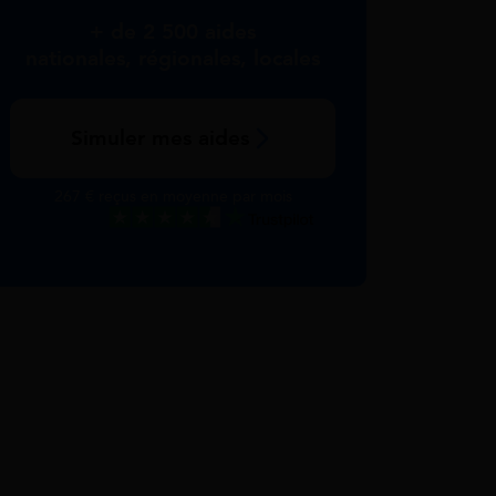
+ de 2 500 aides
nationales, régionales, locales
Simuler mes aides
267 € reçus en moyenne par mois
Excellent
Voir nos avis Trustpilot