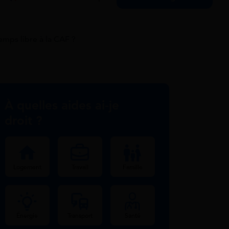
mps libre à la CAF ?
À quelles aides ai-je
droit ?
Logement
Travail
Famille
Énergie
Transport
Santé