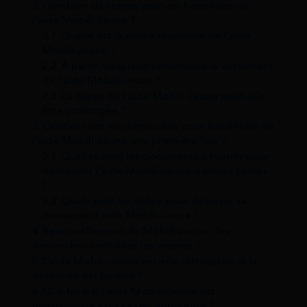
2
Combien de temps peut-on bénéficier de
l’aide Mobili-Jeune ?
2.1
Quelle est la durée maximale de l’aide
Mobili-Jeune ?
2.2
À partir de quand commence le versement
de l’aide Mobili-Jeune ?
2.3
La durée de l’aide Mobili-Jeune peut-elle
être prolongée ?
3
Quelles sont les démarches pour bénéficier de
l’aide Mobili-Jeune une première fois ?
3.1
Quelles sont les documents à fournir pour
demander l’aide Mobili-Jeune dans les temps
?
3.2
Quels sont les délais pour déposer sa
demande d’aide Mobili-Jeune ?
4
Renouvellement de Mobili-Jeune : les
démarches sont-elles les mêmes ?
5
L’aide Mobili-Jeune est-elle rétroactive si la
demande est tardive ?
6
Que faire si l’aide Mobili-Jeune est
interrompue sans raison apparente ?