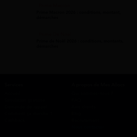
Prime Macron
Prime Macron 2026 : conditions, montant,
démarches
Prime De Noel
Prime de Noël 2026 : conditions, montants,
démarches
Services
A propos de Mes Allocs
Accueil
Qui sommes-nous ?
Simulation gratuite
FAQ
Demande de rappel
Avis clients
Comment ça marche ?
Blog
Cashback
Recrutement
Nous contacter