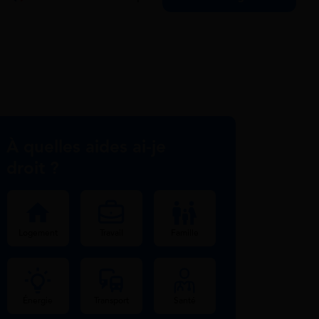
À quelles aides ai-je
droit ?
Logement
Travail
Famille
Énergie
Transport
Santé