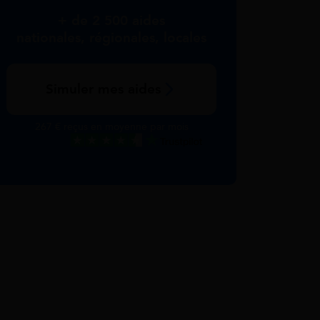
+ de 2 500 aides
nationales, régionales, locales
Simuler mes aides
267 € reçus en moyenne par mois
Excellent
Voir nos avis Trustpilot