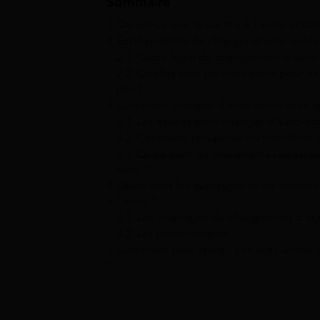
Sommaire
1
Qu’est-ce que le permis à 1 euro et c
2
Est-il possible de changer d’auto-école
2.1
Cadre légal du changement d’auto
2.2
Quelles sont les conditions pour ch
jour?
3
Comment changer d’auto-école avec le
3.1
Les étapes pour changer d’auto-éco
3.2
Comment récupérer ou transférer s
3.3
Quels sont les documents nécessair
euro ?
4
Quels sont les avantages et les inconv
à 1 euro ?
4.1
Les avantages du changement d’au
4.2
Les inconvénients
5
Comment bien choisir son auto-école da
?