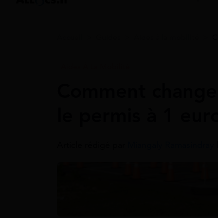
Accueil
>
Guides
>
Aides à la mobilité
>
C
Aides À La Mobilité
Comment changer
le permis à 1 eur
Article rédigé par
Miangaly Ramasindray