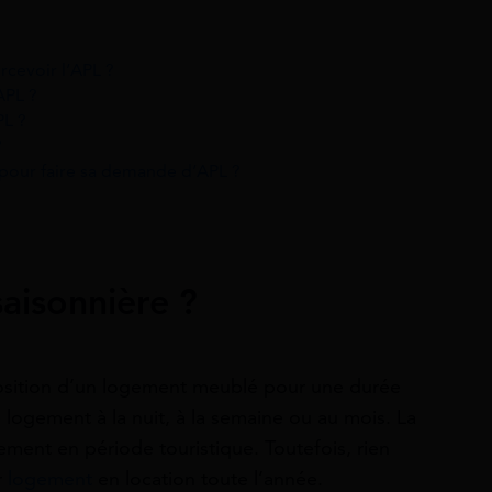
rcevoir l’APL ?
APL ?
PL ?
?
pour faire sa demande d’APL ?
saisonnière ?
sposition d’un logement meublé pour une durée
 logement à la nuit, à la semaine ou au mois. La
ement en période touristique. Toutefois, rien
r
logement
en location toute l’année.