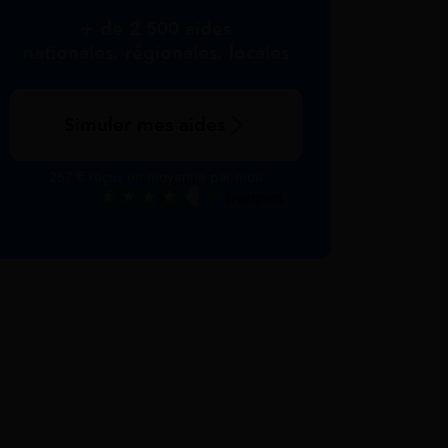
+ de 2 500 aides
nationales, régionales, locales
Simuler mes aides
267 € reçus en moyenne par mois
Excellent
Voir nos avis Trustpilot