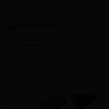
onventionné APL ?
u Logement (APL)
 CAF, qui comprennent 3 types d’aides
)
F)
L)
?
nts