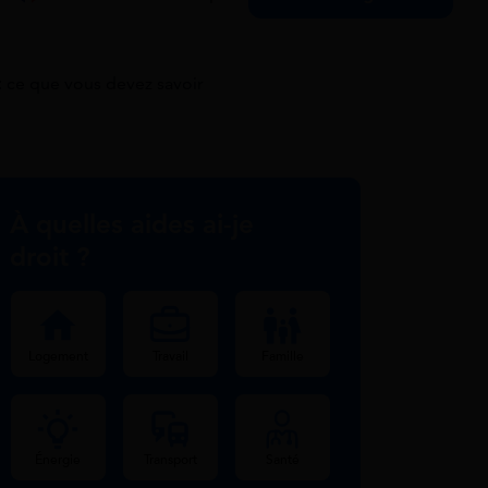
: ce que vous devez savoir
À quelles aides ai-je
droit ?
Logement
Travail
Famille
Énergie
Transport
Santé