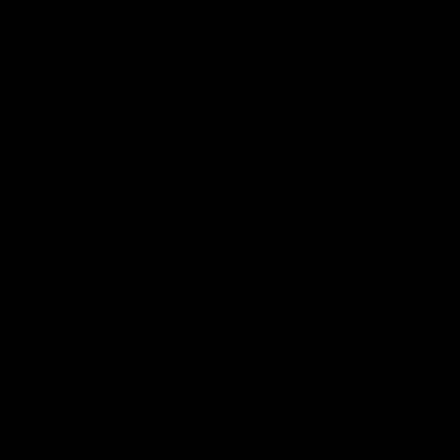
Coudray
Montceaux
01 84 80
37 31