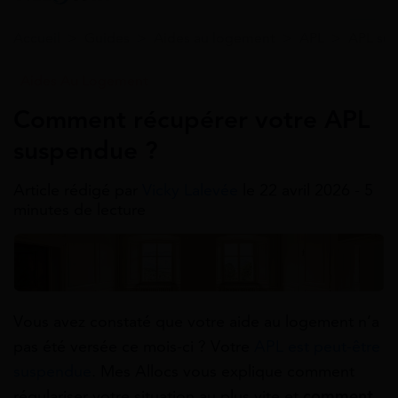
Accueil
>
Guides
>
Aides au logement
>
APL
>
APL su
Aides Au Logement
Comment récupérer votre APL
suspendue ?
Article rédigé par
Vicky Lalevée
le 22 avril 2026 - 5
minutes de lecture
Vous avez constaté que votre aide au logement n’a
pas été versée ce mois-ci ? Votre
APL est peut-être
suspendue
. Mes Allocs vous explique comment
régulariser votre situation au plus vite et
comment