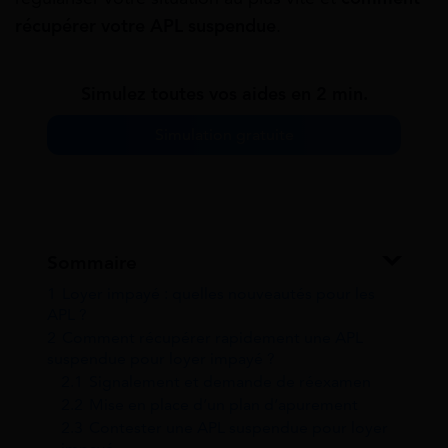
récupérer votre APL suspendue
.
Simulez toutes vos aides en 2 min.
Simulation gratuite
Sommaire
1
Loyer impayé : quelles nouveautés pour les
APL ?
2
Comment récupérer rapidement une APL
suspendue pour loyer impayé ?
2.1
Signalement et demande de réexamen
2.2
Mise en place d’un plan d’apurement
2.3
Contester une APL suspendue pour loyer