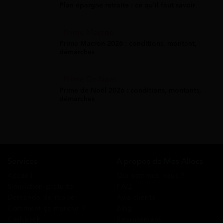
Plan épargne retraite : ce qu'il faut savoir
Prime Macron
Prime Macron 2026 : conditions, montant,
démarches
Prime De Noel
Prime de Noël 2026 : conditions, montants,
démarches
Services
A propos de Mes Allocs
Accueil
Qui sommes-nous ?
Simulation gratuite
FAQ
Demande de rappel
Avis clients
Comment ça marche ?
Blog
Cashback
Recrutement