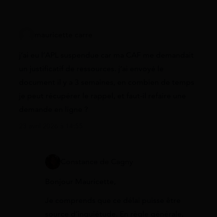
mauricette carre
j’ai eu l’APL suspendue car ma CAF me demandait
un justificatif de ressources. j’ai envoyé le
document il y a 3 semaines, en combien de temps
je peut récupérer le rappel, et faut-il refaire une
demande en ligne ?
23 avril 2026 à 14:55
Constance de Cagny
Bonjour Mauricette,
Je comprends que ce délai puisse être
source d’inquiétude. En règle générale,