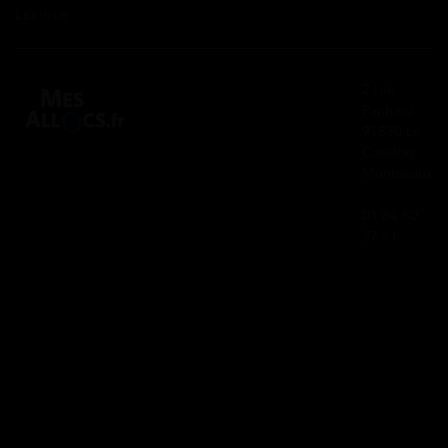
Lexique
2 rue
Panhard
91830 Le
Coudray
Montceaux
01 84 80
37 31