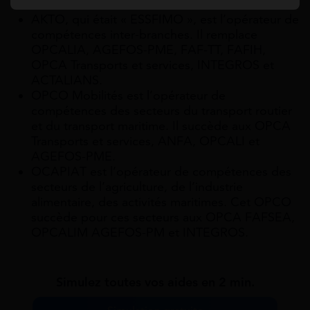
FAFSEA et OPCALIA.
AKTO, qui était « ESSFIMO », est l’opérateur de
compétences inter-branches. Il remplace
OPCALIA, AGEFOS-PME, FAF-TT, FAFIH,
OPCA Transports et services, INTEGROS et
ACTALIANS.
OPCO Mobilités est l’opérateur de
compétences des secteurs du transport routier
et du transport maritime. Il succède aux OPCA
Transports et services, ANFA, OPCALI et
AGEFOS-PME.
OCAPIAT est l’opérateur de compétences des
secteurs de l’agriculture, de l’industrie
alimentaire, des activités maritimes. Cet OPCO
succède pour ces secteurs aux OPCA FAFSEA,
OPCALIM AGEFOS-PM et INTEGROS.
Simulez toutes vos aides en 2 min.