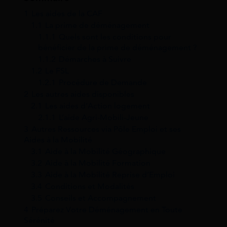
1
Les aides de la CAF
1.1
La prime de déménagement
1.1.1
Quels sont les conditions pour
bénéficier de la prime de déménagement ?
1.1.2
Démarches à Suivre
1.2
Le FSL
1.2.1
Procédure de Demande
2
Les autres aides disponibles
2.1
Les aides d’Action logement
2.1.1
L’aide Agri-Mobili-Jeune
3
Autres Ressources via Pôle Emploi et ses
Aides à la Mobilité
3.1
Aide à la Mobilité Géographique
3.2
Aide à la Mobilité Formation
3.3
Aide à la Mobilité Reprise d’Emploi
3.4
Conditions et Modalités
3.5
Conseils et Accompagnement
4
Préparez Votre Déménagement en Toute
Sérénité