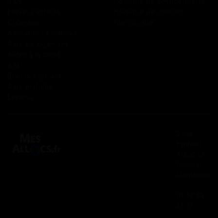
RSA
Politique de confidentialité
Prime d’activité
Politique de cookies
Chômage
Plan du site
Allocations familiales
Aide au logement
Aides à la santé
AAH
Bourse étudiant
Aide mobilité
Lexique
2 rue
Panhard
91830 Le
Coudray
Montceaux
01 84 80
37 31