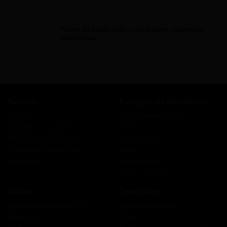
Prime De Noel
Prime de Noël 2026 : conditions, montants,
démarches
Services
A propos de Mes Allocs
Accueil
Qui sommes-nous ?
Simulation gratuite
FAQ
Demande de rappel
Avis clients
Comment ça marche ?
Blog
Cashback
Recrutement
Nous contacter
Guides
Conditions
Coordonnées des CAF
Mentions légales
Prêts CAF
CGUV