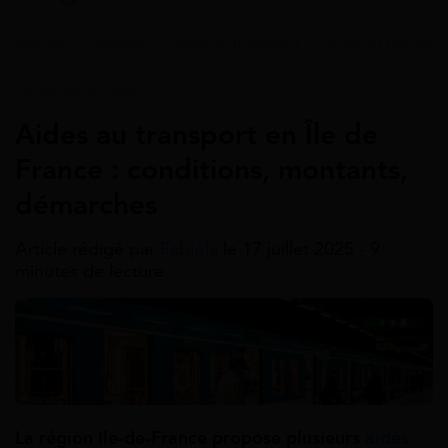
Accueil
>
Guides
>
Aide au transport
>
Aide au transpor
Aide Au Transport
Aides au transport en Île de
France : conditions, montants,
démarches
Article rédigé par
Fabiola
le 17 juillet 2025 - 9
minutes de lecture
La région Ile-de-France propose plusieurs
aides