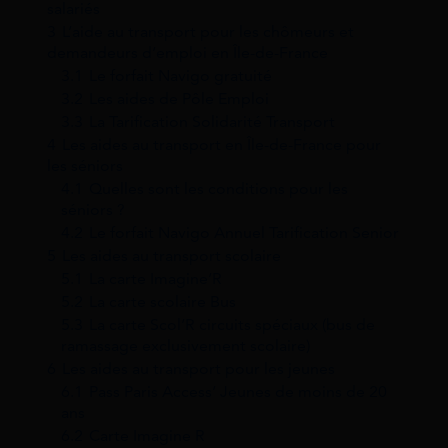
salariés
3
L’aide au transport pour les chômeurs et
demandeurs d’emploi en Île-de-France
3.1
Le forfait Navigo gratuité
3.2
Les aides de Pôle Emploi
3.3
La Tarification Solidarité Transport
4
Les aides au transport en Île-de-France pour
les séniors
4.1
Quelles sont les conditions pour les
séniors ?
4.2
Le forfait Navigo Annuel Tarification Senior
5
Les aides au transport scolaire
5.1
La carte Imagine’R
5.2
La carte scolaire Bus
5.3
La carte Scol’R circuits spéciaux (bus de
ramassage exclusivement scolaire)
6
Les aides au transport pour les jeunes
6.1
Pass Paris Access’ Jeunes de moins de 20
ans
6.2
Carte Imagine R