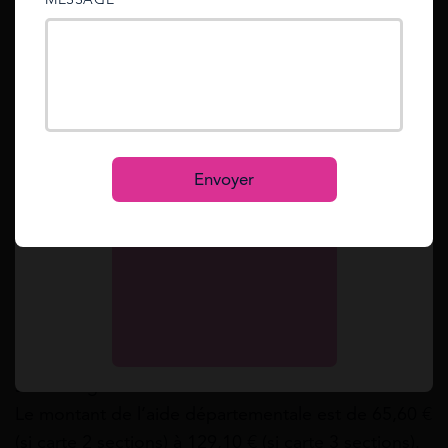
au livret d’information Imagine’R de l’année scolaire
sent to your email address.
en cours disponible sur www.imagine-r.com)
appliqués selon les critères d’Ile-de-France-
Mot de passe oublié ?
Reset
Mobilités en fonction des parts de bourse.
Se connecter
La carte scolaire Bus
S’inscrire
Envoyer
Aide allouée aux collégiens et lycéens, du secteur
public ou privé sous contrat, scolarisés en Ile-de-
France et âgés de moins de 21 ans. La carte
scolaire bus est valable sur le réseau OPTILE à
raison d’un aller et un retour par jour scolaire (non
valable hors de ces périodes) et sous réserve que le
trajet n’excède pas 2 sections sans correspondance
sur une ligne identifiée desservant l’établissement.
Le montant de l’aide départementale est de 65,60 €
(si carte 2 sections) à 129,10 € (si carte 3 sections).