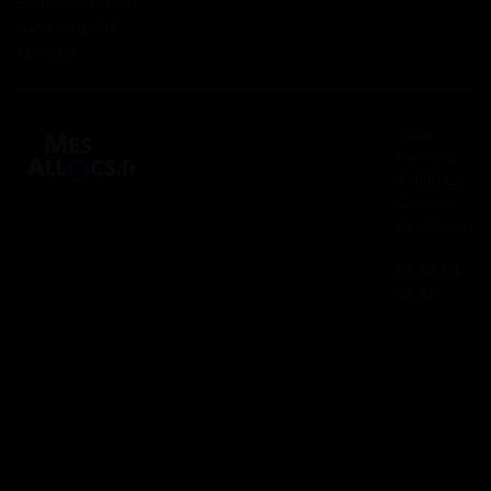
Bourse étudiant
Aide mobilité
Lexique
2 rue
Panhard
91830 Le
Coudray
Montceaux
01 84 80
37 31