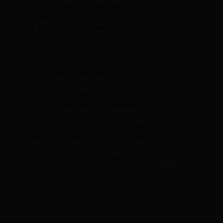
3.2
Comment se déroule le versement de
l’aide ?
3.3
Combien de temps l’aide au transport est-
elle versée ?
4
Comment faire sa demande d’aide en 3 étapes
simples ?
4.1
Etape 1 : Vérifiez votre éligibilité avec une
simulation
4.2
Etape 2 : Rassemblez les pièces
justificatives pour la demande d’aide au
transport
4.3
Etape 3 : Déposez votre demande sur le
portail régional à partir de septembre 2026
5
L’aide au transport de la région Hauts-de-
France est-elle renouvelable ?
6
Avec quelles aides la prime des Hauts-de-
France n’est-elle pas cumulable ?