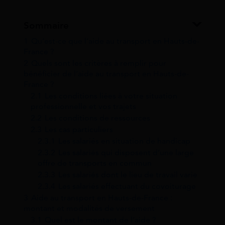
Sommaire
1
Qu’est-ce que l’aide au transport en Hauts-de-
France ?
2
Quels sont les critères à remplir pour
bénéficier de l’aide au transport en Hauts-de-
France ?
2.1
Les conditions liées à votre situation
professionnelle et vos trajets
2.2
Les conditions de ressources
2.3
Les cas particuliers
2.3.1
Les salariés en situation de handicap
2.3.2
Les salariés qui disposent d’une large
offre de transports en commun
2.3.3
Les salariés dont le lieu de travail varie
2.3.4
Les salariés effectuant du covoiturage
3
Aide au transport en Hauts-de-France :
montant et modalités de versement
3.1
Quel est le montant de l’aide ?