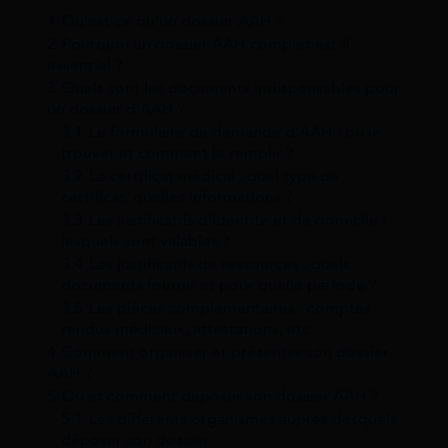
1
Qu’est-ce qu’un dossier AAH ?
2
Pourquoi un dossier AAH complet est-il
essentiel ?
3
Quels sont les documents indispensables pour
un dossier d’AAH ?
3.1
Le formulaire de demande d’AAH : où le
trouver et comment le remplir ?
3.2
Le certificat médical : quel type de
certificat, quelles informations ?
3.3
Les justificatifs d’identité et de domicile :
lesquels sont valables ?
3.4
Les justificatifs de ressources : quels
documents fournir et pour quelle période ?
3.5
Les pièces complémentaires : comptes
rendus médicaux, attestations, etc.
4
Comment organiser et présenter son dossier
AAH ?
5
Où et comment déposer son dossier AAH ?
5.1
Les différents organismes auprès desquels
déposer son dossier