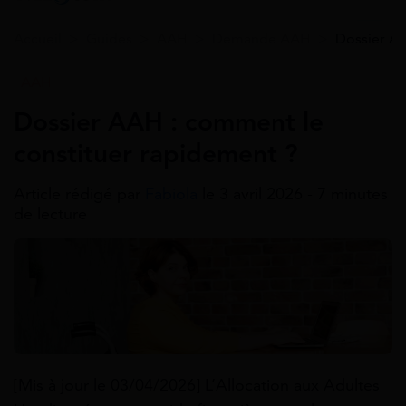
Accueil
>
Guides
>
AAH
>
Demande AAH
>
Dossier AA
AAH
Dossier AAH : comment le
constituer rapidement ?
Article rédigé par
Fabiola
le 3 avril 2026 - 7 minutes
de lecture
[Mis à jour le 03/04/2026] L’Allocation aux Adultes