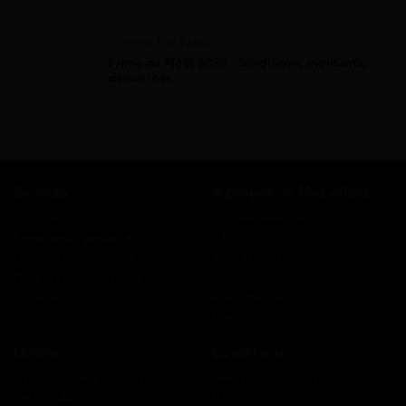
Prime De Noel
Prime de Noël 2026 : conditions, montants,
démarches
Services
A propos de Mes Allocs
Accueil
Qui sommes-nous ?
Simulation gratuite
FAQ
Demande de rappel
Avis clients
Comment ça marche ?
Blog
Cashback
Recrutement
Nous contacter
Guides
Conditions
Coordonnées des CAF
Mentions légales
Prêts CAF
CGUV