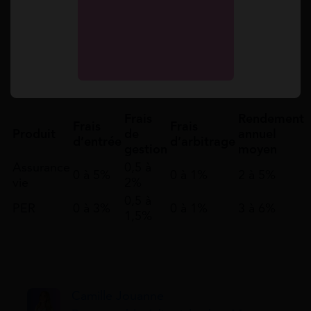
coûts, car des frais élevés peuvent réduire
significativement la rentabilité de l’épargne sur le
long terme.
Voici un tableau comparatif des frais typiques et
des rendements attendus :
Frais
Rendement
Frais
Frais
Produit
de
annuel
d’entrée
d’arbitrage
gestion
moyen
Assurance
0,5 à
0 à 5%
0 à 1%
2 à 5%
vie
2%
0,5 à
PER
0 à 3%
0 à 1%
3 à 6%
1,5%
Camille Jouanne