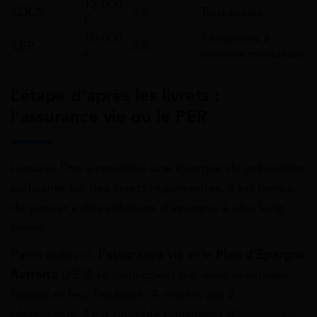
12 000
LDDS
3%
Tout public
€
10 000
Personnes à
LEP
3%
€
revenus modestes
L’étape d’après les livrets :
l’assurance vie ou le PER
Lorsque l’on a constitué une épargne de précaution
suffisante sur des livrets réglementés, il est temps
de penser à des solutions d’épargne à plus long
terme.
Parmi celles-ci,
l’assurance vie
et le
Plan d’Épargne
Retraite
(
PER
) se distinguent par leurs avantages
fiscaux et leur flexibilité. A travers ces 2
placements, il est possible également d’
investir en