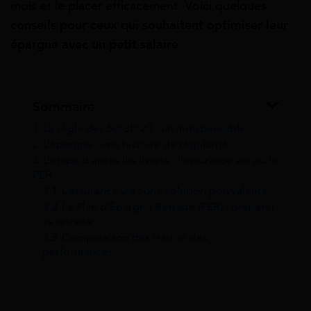
mois et le placer efficacement. Voici quelques
conseils pour ceux qui souhaitent optimiser leur
épargne avec un petit salaire
.
Sommaire
1
La règle des 50/30/20 : un indispensable
2
L’épargne : une histoire de régularité
3
L’étape d’après les livrets : l’assurance vie ou le
PER
3.1
L’assurance vie : une solution polyvalente
3.2
Le Plan d’Épargne Retraite (PER) : préparer
sa retraite
3.3
Comparaison des frais et des
performances