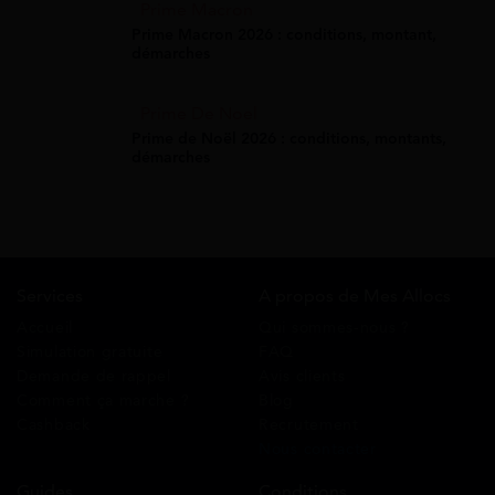
Prime Macron
Prime Macron 2026 : conditions, montant,
démarches
Prime De Noel
Prime de Noël 2026 : conditions, montants,
démarches
Services
A propos de Mes Allocs
Accueil
Qui sommes-nous ?
Simulation gratuite
FAQ
Demande de rappel
Avis clients
Comment ça marche ?
Blog
Cashback
Recrutement
Nous contacter
Guides
Conditions