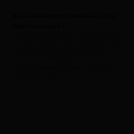
Baisse des allocations familiales en 2026 :
êtes-vous concerné ?
[Mis à jour le 26/02/2026] Le Gouvernement
a acté le report de l’âge de la majoration des
allocations familiales de 14 ans à 18 ans.
Cette mesure, appliquée dès le 1er ...
Aides Allocations Familiales
par Camille
Jouanne le 21 2025