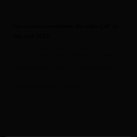
Les nouveaux montants des aides CAF au
1er avril 2023
Comme tous les ans, ce 1er avril 2023, les
aides et allocations versées par les Caisses
d’allocations familiales (CAF) sont
revalorisées du fait de la hausse des prix à
la...
Aides Allocations Familiales
par Victor
Guenoux le 24 2023