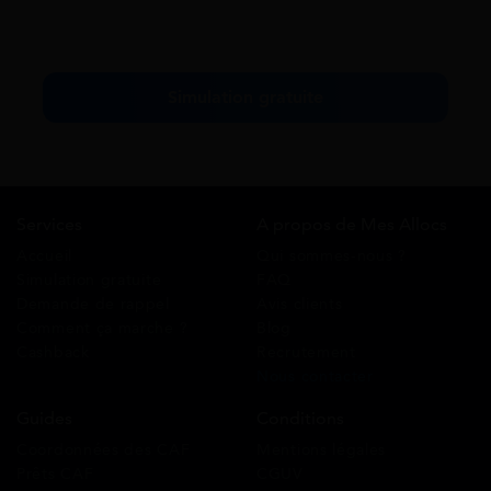
Testez votre éligibilité
Simulation gratuite
Services
A propos de Mes Allocs
Accueil
Qui sommes-nous ?
Simulation gratuite
FAQ
Demande de rappel
Avis clients
Comment ça marche ?
Blog
Cashback
Recrutement
Nous contacter
Guides
Conditions
Coordonnées des CAF
Mentions légales
Prêts CAF
CGUV