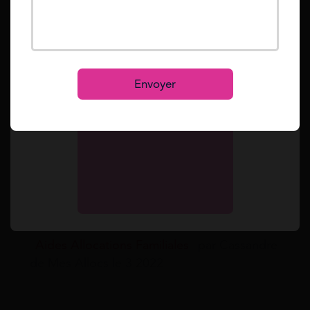
Mot de passe oublié ?
Reset
Se connecter
S’inscrire
Envoyer
Décès d’un enfant : allocations prolongées
[03/02/2022] Les allocations familiales sont
versées au bénéfice de familles qui ont à leur
charge au moins deux enfants. Mais un
drame peut survenir et les familles peuvent
pe...
Aides Allocations Familiales
par Cassandre
de Mes Allocs le 3 2022