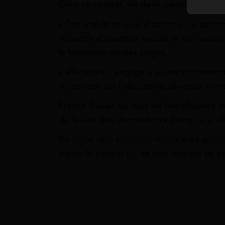
Dans ce contrat, les deux parties s’engag
L’État établit un plan d’action pour acco
objectifs d’insertion sociale et professio
la formation ou des stages.
L’allocataire s’engage à suivre strictemen
du contrat par l’allocataire, diverses san
France Travail, où tous les bénéficiaires 
de la liste des demandeurs d’emploi si e
En outre, des sanctions financières grad
signer le contrat ou de non-respect de cel