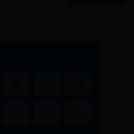
À quelles aides ai-je
droit ?
Logement
Travail
Famille
Énergie
Transport
Santé