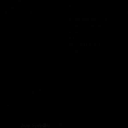
Avis clients
RSA
Blog
Prime d’activité
Recrutement
Chômage
Nous contacter
Allocations familiales
Aide au logement
Aides à la santé
AAH
Bourse étudiant
Aide mobilité
Lexique
 rue Panhard
1830 Le Coudray Montceaux
1 84 80 37 31
Avis Trustpilot :
4.8
sur
5
pour
3103
avis.