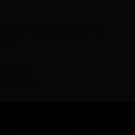
s Allocs, spécialisée sur le pouvoir d'achat.
s en août 2023 afin de simplifier l'accès à
général.
gez l’article sur :
A propos de Mes Allocs
Guide des aides
Qui sommes-nous ?
Coordonnées des CAF
FAQ
Prêts CAF