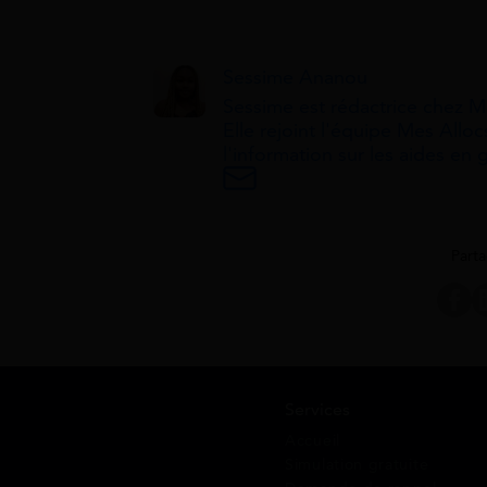
Sessime Ananou
Sessime est rédactrice chez Me
Elle rejoint l'équipe Mes Alloc
l'information sur les aides en 
Parta
Services
Accueil
Simulation gratuite