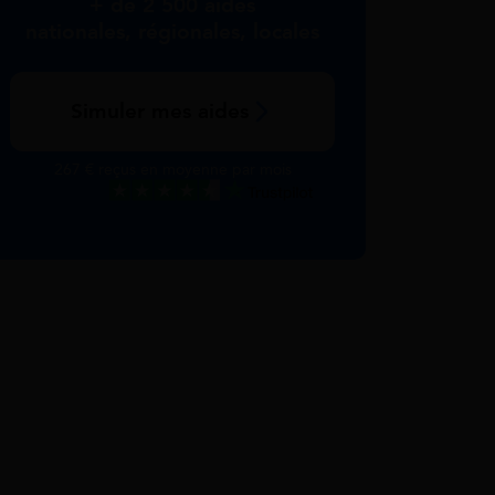
+ de 2 500 aides
nationales, régionales, locales
Simuler mes aides
267 € reçus en moyenne par mois
Excellent
Voir nos avis Trustpilot