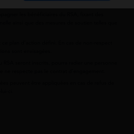
ent de la manière suivante :
mpagner les bénéficiaires du RSA, fixant des
nnelle ainsi que des mesures de soutien telles que
t ce plan d’action défini. En cas de non-respect
ctions sont envisagées.
du RSA seront inscrits, pourra radier une personne
lle ne respecte pas le contrat d’engagement.
uées peuvent être appliquées en cas de refus de
ui-ci.