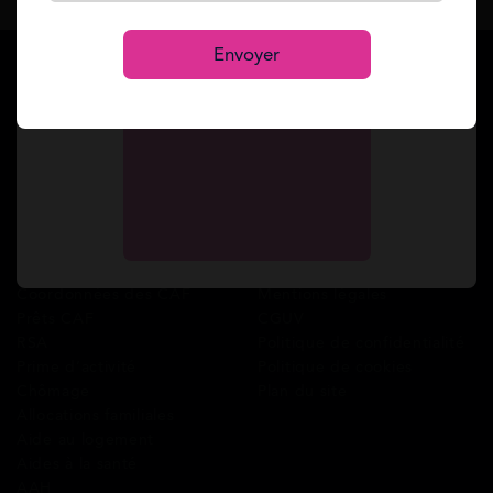
Se connecter
S’inscrire
Envoyer
Services
A propos de Mes Allocs
Accueil
Qui sommes-nous ?
Simulation gratuite
FAQ
Demande de rappel
Avis clients
Comment ça marche ?
Blog
Cashback
Recrutement
Nous contacter
Guides
Conditions
Coordonnées des CAF
Mentions légales
Prêts CAF
CGUV
RSA
Politique de confidentialité
Prime d’activité
Politique de cookies
Chômage
Plan du site
Allocations familiales
Aide au logement
Aides à la santé
AAH