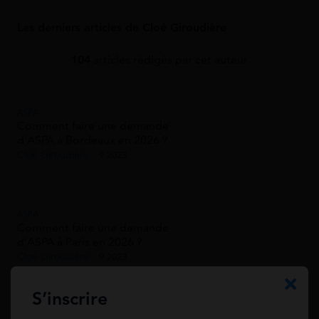
Les derniers articles de
Cloé Giroudière
104
articles rédigés par cet auteur
ASPA
Comment faire une demande
d’ASPA à Bordeaux en 2026 ?
Cloé Giroudière
9 2023
ASPA
Comment faire une demande
d’ASPA à Paris en 2026 ?
Cloé Giroudière
9 2023
S’inscrire
ASPA