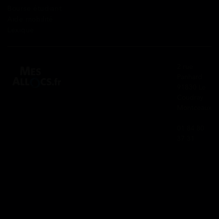
Bourse étudiant
Aide mobilité
Lexique
2 rue
Panhard
91830 Le
Coudray
Montceaux
01 84 80
37 31