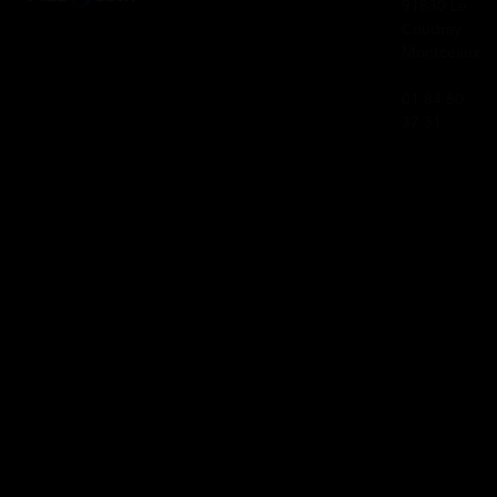
91830 Le
Coudray
Montceaux
01 84 80
37 31