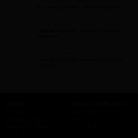
Plan D'Épargne Retraite
Plan épargne retraite : ce qu'il faut savoir
Prime Macron
Prime Macron 2026 : conditions, montant,
démarches
Prime De Noel
Prime de Noël 2026 : conditions, montants,
démarches
Services
A propos de Mes Allocs
Accueil
Qui sommes-nous ?
Simulation gratuite
FAQ
Demande de rappel
Avis clients
Comment ça marche ?
Blog