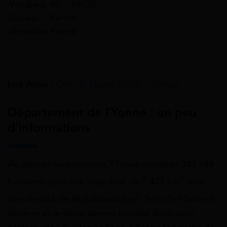
Vendredi
9h – 16h30
Samedi
Fermé
dimanche
Fermé
Lire Aussi :
CAF de Haute-Corse : contact
Département de l’Yonne : un peu
d’informations
Au dernier recensement, l’Yonne comptait 340 544
2
habitants pour une superficie de 7 427 km
, soit
2
une densité de 46
habitants/km
. Son chef-lieu est
Auxerre et le département compte deux sous-
préfectures : Avallon et Sens. L’Yonne fait partie de