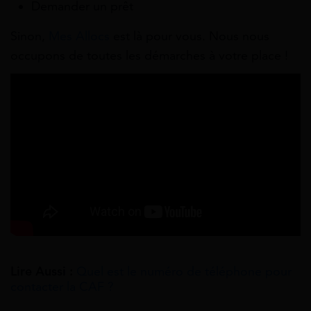
Demander un prêt
Sinon,
Mes Allocs
est là pour vous. Nous nous
occupons de toutes les démarches à votre place !
Lire Aussi :
Quel est le numéro de téléphone pour
contacter la CAF ?