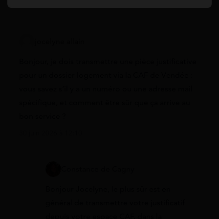
jocelyne allain
Bonjour, je dois transmettre une pièce justificative
pour un dossier logement via la CAF de Vendée :
vous savez s’il y a un numéro ou une adresse mail
spécifique, et comment être sûr que ça arrive au
bon service ?
30 juin 2026 à 12:10
Constance de Cagny
Bonjour Jocelyne, le plus sûr est en
général de transmettre votre justificatif
depuis votre espace CAF, dans la