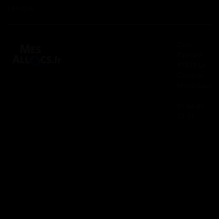
Lexique
2 rue
Panhard
91830 Le
Coudray
Montceaux
01 84 80
37 31