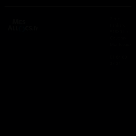
2 rue
Panhard
91830 Le
Coudray
Montceaux
01 84 80
37 31