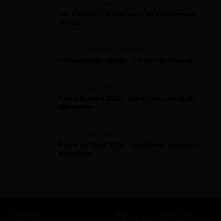
Aide Étranger
Les dispositifs d'aide pour les étrangers en
France
Plan D'Épargne Retraite
Plan épargne retraite : ce qu'il faut savoir
Prime Macron
Prime Macron 2026 : conditions, montant,
démarches
Prime De Noel
Prime de Noël 2026 : conditions, montants,
démarches
Services
A propos de Mes Allocs