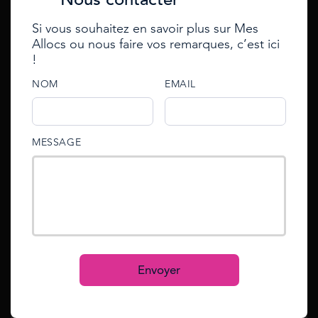
Annuler la réponse
Si vous souhaitez en savoir plus sur Mes
Votre Email
Email
Allocs ou nous faire vos remarques, c’est ici
Se connecter
!
Enter your e-mail to reset
password
e-mail
NOM
EMAIL
Votre question*
e-mail
An email with an account activation link has been
password
MESSAGE
sent to your email address.
Mot de passe oublié ?
Reset
Se connecter
S’inscrire
Envoyer