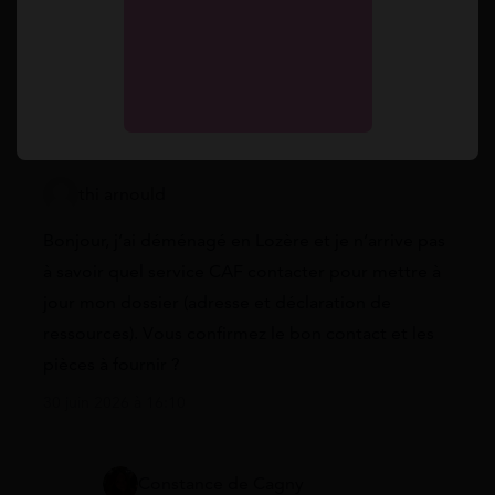
Vos questions
thi arnould
Bonjour, j’ai déménagé en Lozère et je n’arrive pas
à savoir quel service CAF contacter pour mettre à
jour mon dossier (adresse et déclaration de
ressources). Vous confirmez le bon contact et les
pièces à fournir ?
30 juin 2026 à 16:10
Constance de Cagny