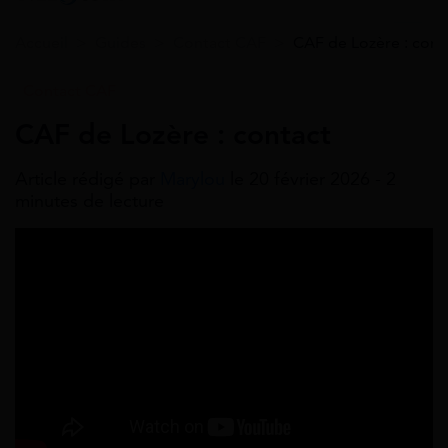
Accueil
>
Guides
>
Contact CAF
>
CAF de Lozère : cont
Contact CAF
CAF de Lozère : contact
Article rédigé par
Marylou
le 20 février 2026 - 2
minutes de lecture