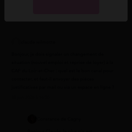
Vos questions
claude wilmotte
Bonjour, je dois signaler un changement de
situation (nouvel emploi et reprise de loyer) à la
CAF du Loir-et-Cher : quel est le bon canal pour
contacter, et faut-il envoyer des pièces
justificatives par mail ou via un espace en ligne ?
30 juin 2026 à 16:50
Constance de Cagny
Bonjour Claude, le plus sûr est