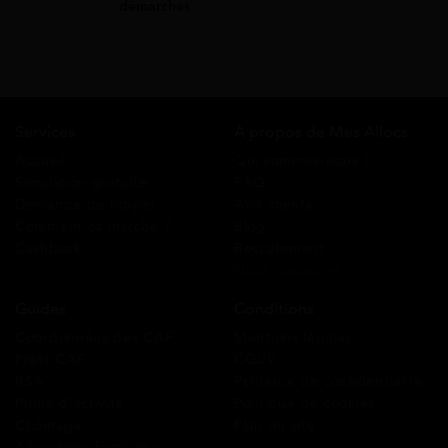
démarches
Services
A propos de Mes Allocs
Accueil
Qui sommes-nous ?
Simulation gratuite
FAQ
Demande de rappel
Avis clients
Comment ça marche ?
Blog
Cashback
Recrutement
Nous contacter
Guides
Conditions
Coordonnées des CAF
Mentions légales
Prêts CAF
CGUV
RSA
Politique de confidentialité
Prime d’activité
Politique de cookies
Chômage
Plan du site
Allocations familiales