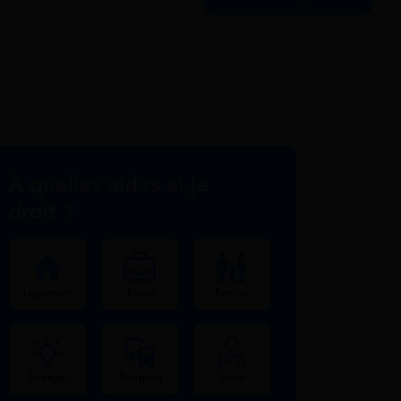
À quelles aides ai-je
droit ?
Logement
Travail
Famille
Énergie
Transport
Santé