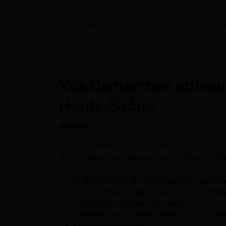
1
Vos démarches administratives à la CA
2
Informations pratiques sur la CAF de l
3
Département de la Haute-Saône: un pe
Vos démarches adminis
Haute-Saône
Si vous habitez dans la Haute-Saône, vo
de nombreuses démarches. Celles-ci inc
la déclaration de revenus pour percev
la transmission de dossier pour dema
demander conseil sur place,
réclamer une malversation, ou un oub
Demander un prêt