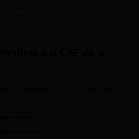
F de la Haute-Saône
a Haute-Saône
u d’informations
tratives à la CAF de la
us pouvez vous rendre à votre CAF pour effectuer
luent, notamment:
oir les aides,
nder les aides,
li de versement