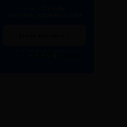
+ de 2 500 aides
nationales, régionales, locales
Simuler mes aides
267 € reçus en moyenne par mois
Excellent
Voir nos avis Trustpilot