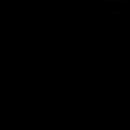
Montceaux
01 84 80
37 31