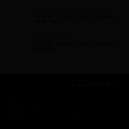
Prime Macron
Prime Macron 2026 : conditions, montant,
démarches
Prime De Noel
Prime de Noël 2026 : conditions, montants,
démarches
Services
A propos de Mes Allocs
Accueil
Qui sommes-nous ?
Simulation gratuite
FAQ
Demande de rappel
Avis clients
Comment ça marche ?
Blog
Cashback
Recrutement
Nous contacter