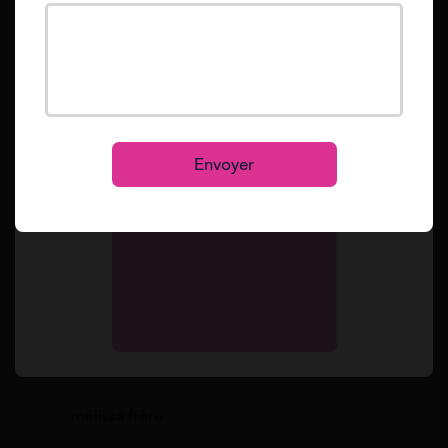
Mot de passe oublié ?
Reset
Se connecter
S’inscrire
Envoyer
Vos questions
mélissa frère