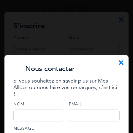
S’inscrire
Prénom
Nom
Posez votre question à un expert
Votre prénom et nom
Téléphone
Nous contacter
Annuler la réponse
Si vous souhaitez en savoir plus sur Mes
Email
Allocs ou nous faire vos remarques, c’est ici
Se connecter
Votre Email
!
Enter your e-mail to reset
password
e-mail
NOM
EMAIL
Votre question*
e-mail
An email with an account activation link has been
password
MESSAGE
sent to your email address.