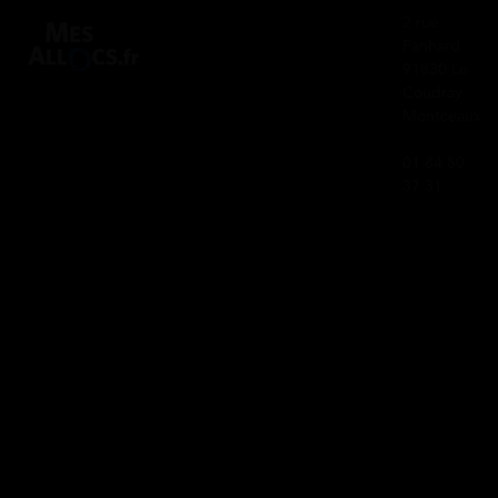
2 rue
Panhard
91830 Le
Coudray
Montceaux
01 84 80
37 31