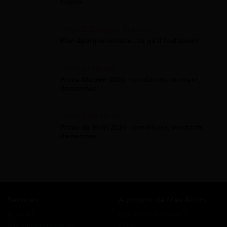
France
Plan D'Épargne Retraite
Plan épargne retraite : ce qu'il faut savoir
Prime Macron
Prime Macron 2026 : conditions, montant,
démarches
Prime De Noel
Prime de Noël 2026 : conditions, montants,
démarches
Services
A propos de Mes Allocs
Accueil
Qui sommes-nous ?
Simulation gratuite
FAQ